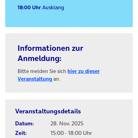
18:00 Uhr
Ausklang
Informationen zur
Anmeldung:
Bitte melden Sie sich
hier zu dieser
(öffnet in neuem Tab)
Veranstaltung
an.
Veranstaltungsdetails
Datum:
28. Nov. 2025
Zeit:
15:00 - 18:00 Uhr