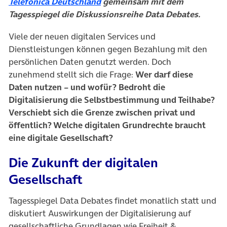
(öffnet in neuem Tab)
Telefónica Deutschland
gemeinsam mit dem
Tagesspiegel die Diskussionsreihe Data Debates.
Viele der neuen digitalen Services und
Dienstleistungen können gegen Bezahlung mit den
persönlichen Daten genutzt werden. Doch
zunehmend stellt sich die Frage:
Wer darf diese
Daten nutzen – und wofür? Bedroht die
Digitalisierung die Selbstbestimmung und Teilhabe?
Verschiebt sich die Grenze zwischen privat und
öffentlich? Welche digitalen Grundrechte braucht
eine digitale Gesellschaft?
Die Zukunft der digitalen
Gesellschaft
Tagesspiegel Data Debates findet monatlich statt und
diskutiert Auswirkungen der Digitalisierung auf
gesellschaftliche Grundlagen wie Freiheit &