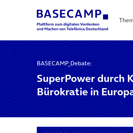
The
Main Navigation
BASECAMP_Debate:
SuperPower durch KI
Bürokratie in Europ