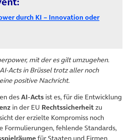
ent:
er durch KI – Innovation oder
perpower, mit der es gilt umzugehen.
I-Acts in Brüssel trotz aller noch
ine positive Nachricht.
hen des
AI-Acts
ist es, für die Entwicklung
genz
in der EU
Rechtssicherheit
zu
sicht der erzielte Kompromiss noch
rfe Formulierungen, fehlende Standards,
sspielräume
für Staaten und Firmen