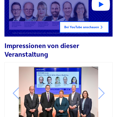
Bei YouTube anschauen
Impressionen von dieser
Veranstaltung
vorheriges Bild
nächste