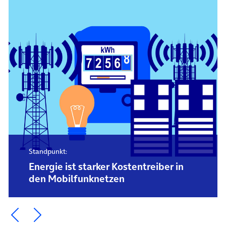
Standpunkt:
Energie ist starker Kostentreiber in
den Mobilfunknetzen
Ein Element zurück blättern
Ein Element weiter blättern