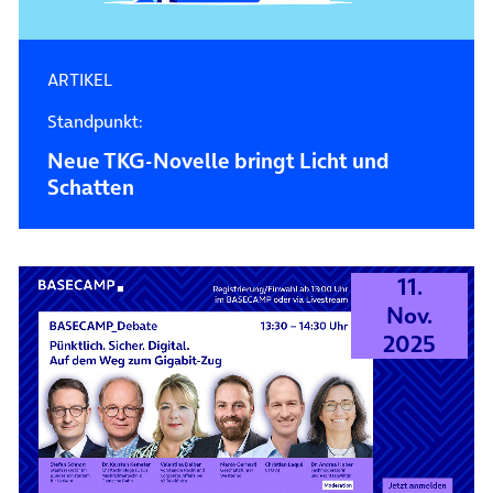
ARTIKEL
Standpunkt:
Neue TKG-Novelle bringt Licht und
Schatten
11.
Nov.
2025