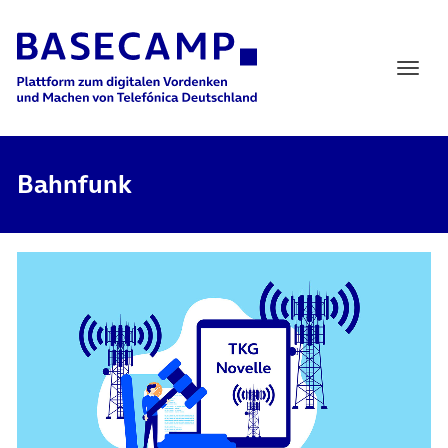
Main Navigation
Bahnfunk