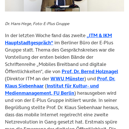
Dr. Hans Hege, Foto: E-Plus Gruppe
In der letzten Woche fand das zweite
„ITM & IKM
Hauptstadtgespräch“
im Berliner Büro der E-Plus
Gruppe statt. Thema des Gesprächskreises war die
Vorstellung der ersten beiden Bände der
Schriftenreihe „Mobiles Breitband und digitale
(öff
Öffentlichkeiten“, die von
Prof. Dr. Bernd Holznagel
(öffnet in neuem Ta
(Direktor ITM an der
WWU Münster
) und
Prof. Dr.
(öffnet in neuem Tab)
Klaus Siebenhaar
(
Institut für Kultur- und
(öffnet in neuem Tab)
Medienmanagement, FU Berlin
) herausgeben wird
und von der E-Plus Gruppe initiiert wurde. In seiner
Begrüßung stellte Prof. Dr. Klaus Siebenhaar heraus,
dass das mobile Internet regelrecht eine zweite
Netzrevolution in Gang gesetzt hat. Erstmals spüre
man die Emergenz der digitalen Öffentlichkeit. Die