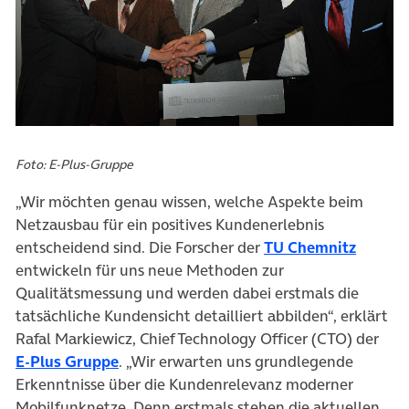
Foto: E-Plus-Gruppe
„Wir möchten genau wissen, welche Aspekte beim
Netzausbau für ein positives Kundenerlebnis
(öffnet
entscheidend sind. Die Forscher der
TU Chemnitz
entwickeln für uns neue Methoden zur
Qualitätsmessung und werden dabei erstmals die
tatsächliche Kundensicht detailliert abbilden“, erklärt
Rafal Markiewicz, Chief Technology Officer (CTO) der
(öffnet in neuem Tab)
E-Plus Gruppe
. „Wir erwarten uns grundlegende
Erkenntnisse über die Kundenrelevanz moderner
Mobilfunknetze. Denn erstmals stehen die aktuellen