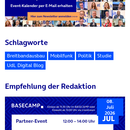
Schlagworte
Breitbandausbau
Mobilfunk
Politik
Studie
UdL Digital Blog
Empfehlung der Redaktion
08.
Juli
2026