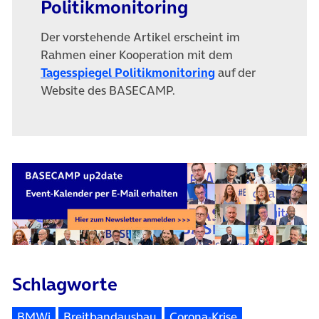
Politikmonitoring
Der vorstehende Artikel erscheint im
Rahmen einer Kooperation mit dem
(öffnet in neuem T
Tagesspiegel Politikmonitoring
auf der
Website des BASECAMP.
Schlagworte
BMWi
Breitbandausbau
Corona-Krise