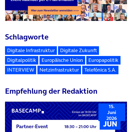
Schlagworte
Digitale Infrastruktur
Digitale Zukunft
Digitalpolitik
Europäische Union
Europapolitik
INTERVIEW
Netzinfrastruktur
Telefónica S.A.
Empfehlung der Redaktion
15.
Juni
2026