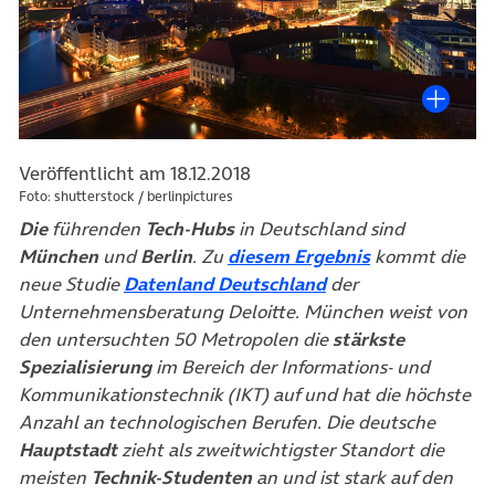
Veröffentlicht am 18.12.2018
Foto: shutterstock / berlinpictures
Die
führenden
Tech-Hubs
in Deutschland sind
(öffnet in neu
München
und
Berlin
. Zu
diesem Ergebnis
kommt die
(öffnet in neuem Ta
neue Studie
Datenland Deutschland
der
Unternehmensberatung Deloitte. München weist von
den untersuchten 50 Metropolen die
stärkste
Spezialisierung
im Bereich der Informations- und
Kommunikationstechnik (IKT) auf und hat die höchste
Anzahl an technologischen Berufen. Die deutsche
Hauptstadt
zieht als zweitwichtigster Standort die
meisten
Technik-Studenten
an und ist stark auf den