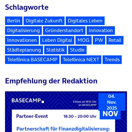
Schlagworte
Berlin
Digitale Zukunft
Digitales Leben
Digitalisierung
Gründerstandort
Innovation
Innovationen
Leben Digital
MOG
PW
Retail
Städteplanung
Statistik
Studie
Telefónica BASECAMP
Telefónica NEXT
Trends
Empfehlung der Redaktion
04.
Nov.
2025