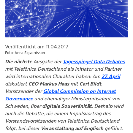
Veröffentlicht am 11.04.2017
Foto: Anna Sigvardsson
(öf
Die nächste
Ausgabe der
Tagesspiegel Data Debates
mit Telefónica Deutschland als Initiator und Partner
(öffn
wird internationalen Charakter haben: Am
27. April
diskutiert
CEO Markus Haas
mit
Carl Bildt
,
Vorsitzender der
Global Commission on Internet
(öffnet in neuem Tab)
Governance
und ehemaliger Ministerpräsident von
Schweden, über
digitale Souveränität
. Deshalb wird
auch die Debatte, die einem Impulsvortrag des
Vorstandsvorsitzenden von Telefónica Deutschland
folgt, bei dieser
Veranstaltung auf Englisch
geführt.