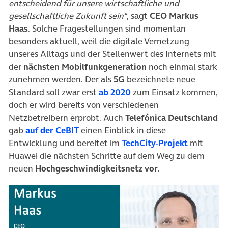
entscheidend für unsere wirtschaftliche und
gesellschaftliche Zukunft sein“
, sagt
CEO Markus
Haas
. Solche Fragestellungen sind momentan
besonders aktuell, weil die digitale Vernetzung
unseres Alltags und der Stellenwert des Internets mit
der
nächsten Mobilfunkgeneration
noch einmal stark
zunehmen werden. Der als
5G
bezeichnete neue
(öffnet in neuem Tab)
Standard soll zwar erst
ab 2020
zum Einsatz kommen,
doch er wird bereits von verschiedenen
Netzbetreibern erprobt. Auch
Telefónica Deutschland
(öffnet in neuem Tab)
gab
auf der CeBIT
einen Einblick in diese
(öffnet in
Entwicklung und bereitet im
TechCity-Projekt
mit
Huawei die nächsten Schritte auf dem Weg zu dem
neuen
Hochgeschwindigkeitsnetz vor
.