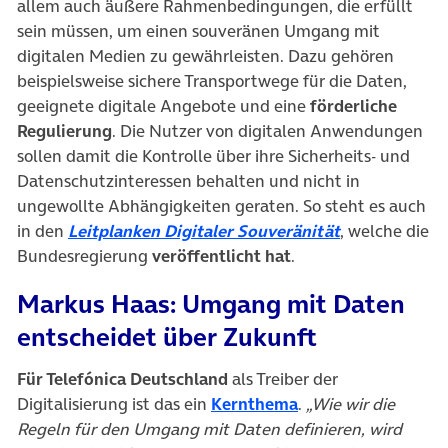
allem auch äußere Rahmenbedingungen, die erfüllt
sein müssen, um einen souveränen Umgang mit
digitalen Medien zu gewährleisten. Dazu gehören
beispielsweise sichere Transportwege für die Daten,
geeignete digitale Angebote und eine
förderliche
Regulierung
. Die Nutzer von digitalen Anwendungen
sollen damit die Kontrolle über ihre Sicherheits- und
Datenschutzinteressen behalten und nicht in
ungewollte Abhängigkeiten geraten. So steht es auch
(öffnet in ne
in den
Leitplanken Digitaler Souveränität
, welche die
Bundesregierung
veröffentlicht hat
.
Markus Haas: Umgang mit Daten
entscheidet über Zukunft
Für Telefónica Deutschland
als Treiber der
(öffnet in neuem T
Digitalisierung ist das ein
Kernthema
.
„Wie wir die
Regeln für den Umgang mit Daten definieren, wird