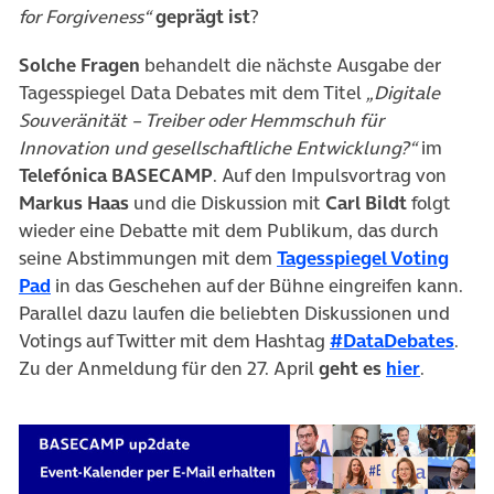
for Forgiveness“
geprägt ist
?
Solche Fragen
behandelt die nächste Ausgabe der
Tagesspiegel Data Debates mit dem Titel
„Digitale
Souveränität – Treiber oder Hemmschuh für
Innovation und gesellschaftliche Entwicklung?“
im
Telefónica BASECAMP
. Auf den Impulsvortrag von
Markus Haas
und die Diskussion mit
Carl Bildt
folgt
wieder eine Debatte mit dem Publikum, das durch
seine Abstimmungen mit dem
Tagesspiegel Voting
(öffnet in neuem Tab)
Pad
in das Geschehen auf der Bühne eingreifen kann.
Parallel dazu laufen die beliebten Diskussionen und
(öff
Votings auf Twitter mit dem Hashtag
#DataDebates
.
(öffnet 
Zu der Anmeldung für den 27. April
geht es
hier
.