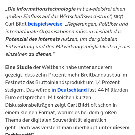
„
Die Informationstechnologie
hat zweifelsfrei einen
großen Einfluss auf das Wirtschaftswachstum“
, sagt
(öffnet in neuem Tab)
Carl Bildt
beispielsweise
.
„Regierungen, Politiker und
internationale Organisationen müssen deshalb das
Potenzial des Internets
nutzen, um der globalen
Entwicklung und den Mitwirkungsmöglichkeiten jedes
einzelnen
zu dienen
.“
Eine Studie
der Weltbank habe unter anderem
gezeigt, dass zehn Prozent mehr Breitbandausbau im
Festnetz das Bruttoinlandsprodukt um 1,4 Prozent
(öffnet in neuem Tab
steigern. Das würde
in Deutschland
fast 44 Milliarden
Euro entsprechen. Mit solchen kurzen
Diskussionsbeiträgen zeigt
Carl Bildt
oft schon in
einem kleinen Format, worum es bei dem großen
Thema der digitalen Souveränität eigentlich
geht. Doch was versteht man überhaupt unter
diesem