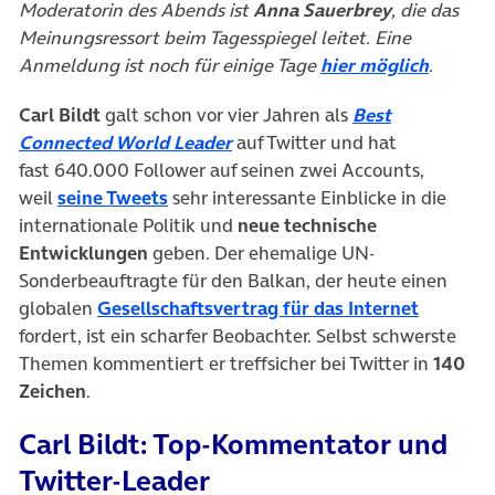
Moderatorin des Abends ist
Anna Sauerbrey
, die das
Meinungsressort beim Tagesspiegel leitet. Eine
(öffnet
Anmeldung ist noch für einige Tage
hier möglich
.
Carl Bildt
galt schon vor vier Jahren als
Best
(öffnet in neuem Tab)
Connected World Leader
auf Twitter und hat
fast 640.000 Follower auf seinen zwei Accounts,
(öffnet in neuem Tab)
weil
seine Tweets
sehr interessante Einblicke in die
internationale Politik und
neue technische
Entwicklungen
geben. Der ehemalige UN-
Sonderbeauftragte für den Balkan, der heute einen
(öffnet 
globalen
Gesellschaftsvertrag für das Internet
fordert, ist ein scharfer Beobachter. Selbst schwerste
Themen kommentiert er treffsicher bei Twitter in
140
Zeichen
.
Carl Bildt: Top-Kommentator und
Twitter-Leader