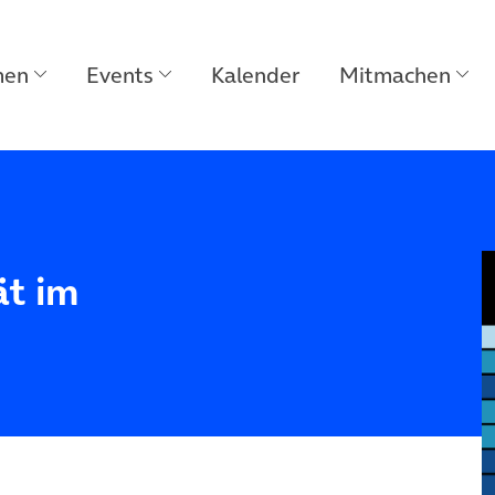
men
Events
Kalender
Mitmachen
ät im