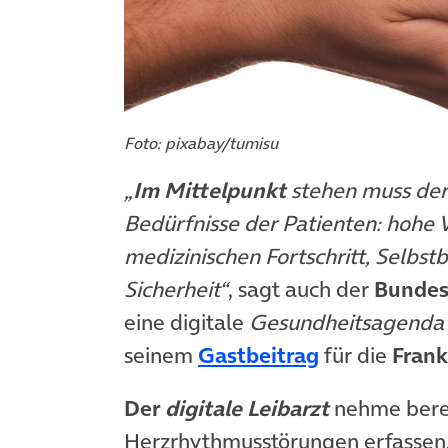
Foto: pixabay/tumisu
„
Im Mittelpunkt
stehen muss der 
Bedürfnisse der Patienten: hohe 
medizinischen Fortschritt, Selbs
Sicherheit“
, sagt auch der
Bundes
eine digitale
Gesundheitsagenda
(öffnet in n
seinem
Gastbeitrag
für die
Frank
Der
digitale Leibarzt
nehme berei
Herzrhythmusstörungen erfassen