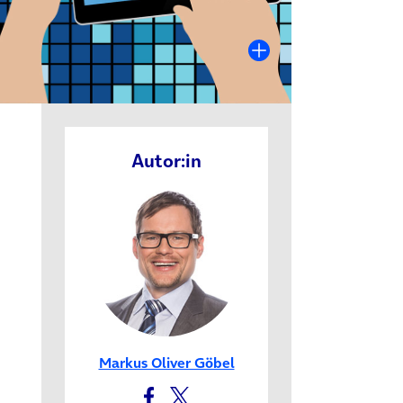
Tab)
Autor:in
in neuem Tab)
Markus Oliver Göbel