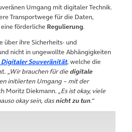
uveränen Umgang mit digitaler Technik.
ere Transportwege für die Daten,
eine förderliche
Regulierung
.
e über ihre Sicherheits- und
und nicht in ungewollte Abhängigkeiten
(öffnet in neuem Tab)
 Digitaler Souveränität
, welche die
at.
„Wir brauchen für die
digitale
n initiierten Umgang – mit der
uch Moritz Diekmann.
„Es ist okay, viele
nauso okay sein, das
nicht zu tun
.“