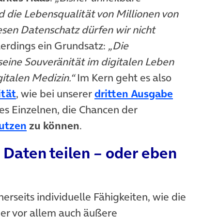
 die Lebensqualität von Millionen von
sen Datenschatz dürfen wir nicht
lerdings ein Grundsatz:
„Die
eine Souveränität im digitalen Leben
gitalen Medizin.“
Im Kern geht es also
(öffnet in neuem Tab)
(öffnet 
ität
, wie bei unserer
dritten Ausgabe
es Einzelnen, die Chancen der
(öffnet in neuem Tab)
utzen
zu können
.
 Daten teilen – oder eben
erseits individuelle Fähigkeiten, wie die
er vor allem auch äußere