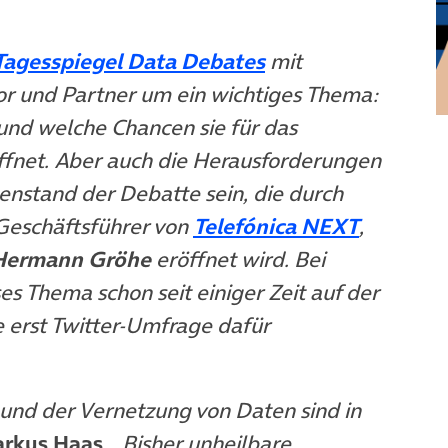
(öffnet in neuem 
Tagesspiegel Data Debates
mit
tor und Partner um ein wichtiges Thema:
öffnet in neuem Tab)
und welche Chancen sie für das
ffnet. Aber auch die Herausforderungen
nstand der Debatte sein, die durch
(öffnet 
 Geschäftsführer von
Telefónica NEXT
,
Hermann Gröhe
eröffnet wird. Bei
es Thema schon seit einiger Zeit auf der
 erst Twitter-Umfrage dafür
 und der Vernetzung von Daten sind in
rkus Haas
.
„Bisher unheilbare