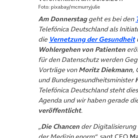
Foto: pixabay/mcmurryjulie
Am Donnerstag
geht es bei den
Telefónica Deutschland als Initia
(
die
Vernetzung der Gesundheit
Wohlergehen von Patienten
erö
für den Datenschutz werden Gege
Vorträge von
Moritz Diekmann
,
und Bundesgesundheitsminister
Telefónica Deutschland steht dies
Agenda und wir haben gerade die
veröffentlicht
.
„
Die Chancen
der Digitalisierung
der Medizin enorm“
, sagt CEO
Ma