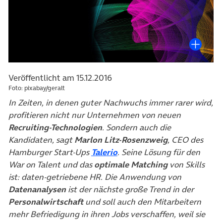
Veröffentlicht am 15.12.2016
Foto: pixabay/geralt
In Zeiten, in denen guter Nachwuchs immer rarer wird,
profitieren nicht nur Unternehmen von neuen
Recruiting-Technologien
. Sondern auch die
Kandidaten, sagt
Marlon Litz-Rosenzweig
, CEO des
(öffnet in neuem Tab)
Hamburger Start-Ups
Talerio
. Seine Lösung für den
War on Talent und das
optimale Matching
von Skills
ist: daten-getriebene HR. Die Anwendung von
Datenanalysen
ist der nächste große Trend in der
Personalwirtschaft
und soll auch den Mitarbeitern
mehr Befriedigung in ihren Jobs verschaffen, weil sie