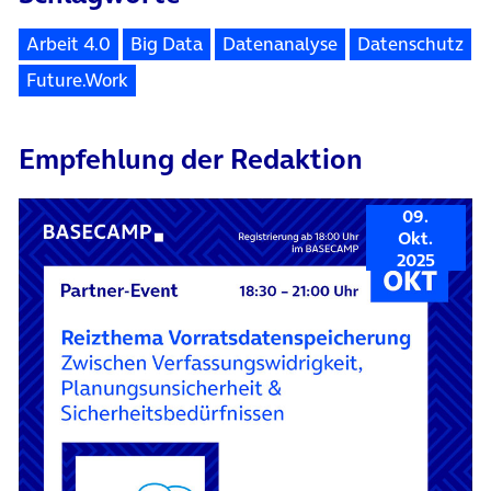
Arbeit 4.0
Big Data
Datenanalyse
Datenschutz
Future.Work
Empfehlung der Redaktion
09.
Okt.
2025