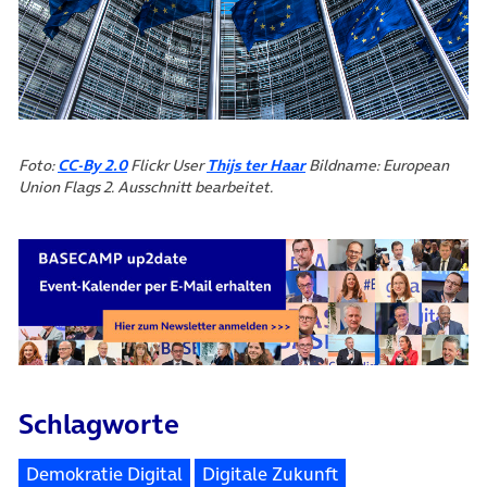
(öffnet in neuem Tab)
(öffnet in neuem Tab)
Foto:
CC-By 2.0
Flickr User
Thijs ter Haar
Bildname: European
Union Flags 2. Ausschnitt bearbeitet.
Schlagworte
Demokratie Digital
Digitale Zukunft