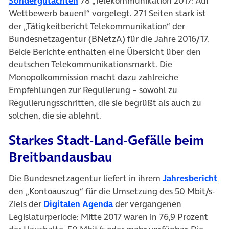
Sondergutachten
78 „Telekommunikation 2017: Auf
Wettbewerb bauen!“ vorgelegt. 271 Seiten stark ist
der „Tätigkeitbericht Telekommunikation“ der
Bundesnetzagentur (BNetzA) für die Jahre 2016/17.
Beide Berichte enthalten eine Übersicht über den
deutschen Telekommunikationsmarkt. Die
Monopolkommission macht dazu zahlreiche
Empfehlungen zur Regulierung – sowohl zu
Regulierungsschritten, die sie begrüßt als auch zu
solchen, die sie ablehnt.
Starkes Stadt-Land-Gefälle beim
Breitbandausbau
(öf
Die Bundesnetzagentur liefert in ihrem
Jahresbericht
den „Kontoauszug“ für die Umsetzung des 50 Mbit/s-
(öffnet in neuem Tab)
Ziels der
Digitalen Agenda
der vergangenen
Legislaturperiode: Mitte 2017 waren in 76,9 Prozent