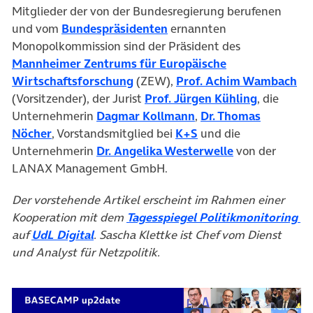
Mitglieder der von der Bundesregierung berufenen
(öffnet in neuem Tab)
und vom
Bundespräsidenten
ernannten
Monopolkommission sind der Präsident des
Mannheimer Zentrums für Europäische
(öffnet in neuem Tab)
(öf
Wirtschaftsforschung
(ZEW),
Prof. Achim Wambach
(öffnet in
(Vorsitzender), der Jurist
Prof. Jürgen Kühling
, die
(öffnet in neuem Tab)
Unternehmerin
Dagmar Kollmann
,
Dr. Thomas
(öffnet in neuem Tab)
(öffnet in neuem Tab
Nöcher
, Vorstandsmitglied bei
K+S
und die
(öffnet in neu
Unternehmerin
Dr. Angelika Westerwelle
von der
LANAX Management GmbH.
Der vorstehende Artikel erscheint im Rahmen einer
(ö
Kooperation mit dem
Tagesspiegel Politikmonitoring
(öffnet in neuem Tab)
auf
UdL Digital
. Sascha Klettke ist Chef vom Dienst
und Analyst für Netzpolitik.