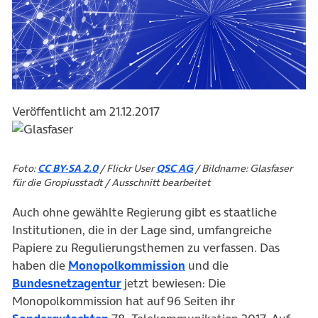
Veröffentlicht am 21.12.2017
(öffnet in neuem Tab)
(öffnet in neuem Tab)
Foto:
CC BY-SA 2.0
/ Flickr User
QSC AG
/ Bildname: Glasfaser
für die Gropiusstadt / Ausschnitt bearbeitet
Auch ohne gewählte Regierung gibt es staatliche
Institutionen, die in der Lage sind, umfangreiche
Papiere zu Regulierungsthemen zu verfassen. Das
(öffnet in neuem Tab)
haben die
Monopolkommission
und die
(öffnet in neuem Tab)
Bundesnetzagentur
jetzt bewiesen: Die
Monopolkommission hat auf 96 Seiten ihr
(öffnet in neuem Tab)