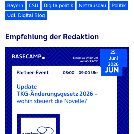
Bayern
CSU
Digitalpolitik
Netzausbau
Politik
UdL Digital Blog
Empfehlung der Redaktion
25.
Juni
2026