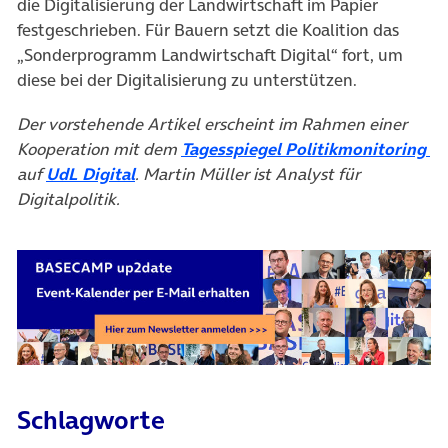
die Digitalisierung der Landwirtschaft im Papier
festgeschrieben. Für Bauern setzt die Koalition das
„Sonderprogramm Landwirtschaft Digital“ fort, um
diese bei der Digitalisierung zu unterstützen.
Der vorstehende Artikel erscheint im Rahmen einer
(ö
Kooperation mit dem
Tagesspiegel Politikmonitoring
(öffnet in neuem Tab)
auf
UdL Digital
. Martin Müller ist Analyst für
Digitalpolitik.
Schlagworte