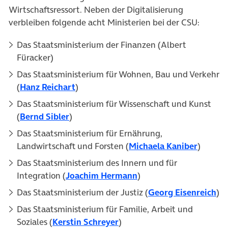
Wirtschaftsressort. Neben der Digitalisierung
verbleiben folgende acht Ministerien bei der CSU:
Das Staatsministerium der Finanzen (Albert
Füracker)
Das Staatsministerium für Wohnen, Bau und Verkehr
(öffnet in neuem Tab)
(
Hanz Reichart
)
Das Staatsministerium für Wissenschaft und Kunst
(öffnet in neuem Tab)
(
Bernd Sibler
)
Das Staatsministerium für Ernährung,
(öffnet
Landwirtschaft und Forsten (
Michaela Kaniber
)
Das Staatsministerium des Innern und für
(öffnet in neuem Tab)
Integration (
Joachim Hermann
)
(öf
Das Staatsministerium der Justiz (
Georg Eisenreich
)
Das Staatsministerium für Familie, Arbeit und
(öffnet in neuem Tab)
Soziales (
Kerstin Schreyer
)