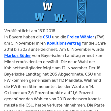
Veröffentlicht am 13.11.2018
(öffnet in neuem Tab)
(öffnet 
In Bayern haben die
CSU
und die
Freien Wähler
(FW)
(öffnet in neue
am 5. November ihren
Koalitionsvertrag
für die Jahre
2018 bis 2023 unterzeichnet. Am 6. November wurde
(öffnet in neuem Tab)
Markus Söder
vom Bayerischen Landtag erneut zum
Ministerpräsidenten gewählt. Die neue Wahl der
Kabinettsmitglieder folgte am 12. November. Der 18.
Bayerische Landtag hat 205 Abgeordnete. CSU und
FW kommen gemeinsam auf 112 Mandate. Während
die FW ihren Stimmenanteil bei der Wahl am 14.
Oktober um 2,6 Prozentpunkte auf 11,6 Prozent
gegenüber den Wahlen von 2013 verbessern konnte,
musste die CSU, herbe Verluste hinnehmen. Die Partei