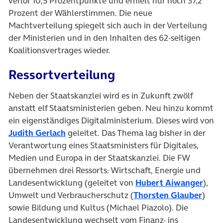
verlor 10,5 Prozentpunkte und erhielt nur noch 37,2
Prozent der Wählerstimmen. Die neue
Machtverteilung spiegelt sich auch in der Verteilung
der Ministerien und in den Inhalten des 62-seitigen
Koalitionsvertrages wieder.
Ressortverteilung
Neben der Staatskanzlei wird es in Zukunft zwölf
anstatt elf Staatsministerien geben. Neu hinzu kommt
ein eigenständiges Digitalministerium. Dieses wird von
(öffnet in neuem Tab)
Judith Gerlach
geleitet. Das Thema lag bisher in der
Verantwortung eines Staatsministers für Digitales,
Medien und Europa in der Staatskanzlei. Die FW
übernehmen drei Ressorts: Wirtschaft, Energie und
(öffn
Landesentwicklung (geleitet von
Hubert Aiwanger
),
(öffn
Umwelt und Verbraucherschutz (
Thorsten Glauber
)
sowie Bildung und Kultus (Michael Piazolo). Die
Landesentwicklung wechselt vom Finanz- ins