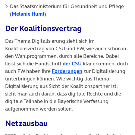
Das Staatsministerium für Gesundheit und Pflege
(öffnet in neuem Tab)
(
Melanie Huml
)
Der Koalitionsvertrag
Das Thema Digitalisierung zieht sich im
Koalitionsvertrag von CSU und FW, wie auch schon in
den Wahlprogrammen, durch alle Bereiche. Dabei
(öffnet in neuem Tab)
lässt sich die Handschrift
der CSU
klar erkennen, doch
(öffnet in neuem Tab)
auch FW haben ihre
Forderungen
zur Digitalisierung
unterbringen können. Wie wichtig das Thema
Digitalisierung aus Sicht der Koalitionspartner ist,
sieht man auch daran, dass digitale Rechte und die
digitale Teilhabe in die Bayerische Verfassung
aufgenommen werden sollen.
Netzausbau