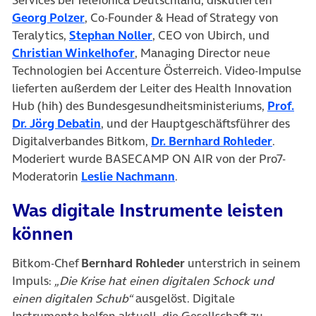
(öffnet in neuem Tab)
Georg Polzer
, Co-Founder & Head of Strategy von
(öffnet in neuem Tab)
Teralytics,
Stephan Noller
, CEO von Ubirch, und
(öffnet in neuem Tab)
Christian Winkelhofer
, Managing Director neue
Technologien bei Accenture Österreich. Video-Impulse
lieferten außerdem der Leiter des Health Innovation
Hub (hih) des Bundesgesundheitsministeriums,
Prof.
(öffnet in neuem Tab)
Dr. Jörg Debatin
, und der Hauptgeschäftsführer des
(öffnet
Digitalverbandes Bitkom,
Dr. Bernhard Rohleder
.
Moderiert wurde BASECAMP ON AIR von der Pro7-
(öffnet in neuem Tab)
Moderatorin
Leslie Nachmann
.
Was digitale Instrumente leisten
können
Bitkom-Chef
Bernhard Rohleder
unterstrich in seinem
Impuls:
„Die Krise hat einen digitalen Schock und
einen digitalen Schub“
ausgelöst. Digitale