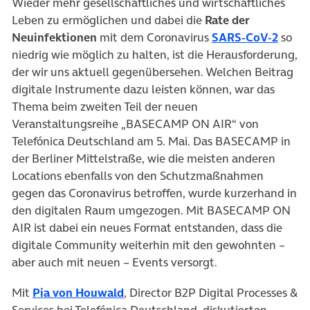
Wieder mehr gesellschaftliches und wirtschaftliches
Leben zu ermöglichen und dabei die
Rate der
(öffn
Neuinfektionen
mit dem Coronavirus
SARS-CoV-2
so
niedrig wie möglich zu halten, ist die Herausforderung,
der wir uns aktuell gegenübersehen. Welchen Beitrag
digitale Instrumente dazu leisten können, war das
Thema beim zweiten Teil der neuen
Veranstaltungsreihe „BASECAMP ON AIR“ von
Telefónica Deutschland am 5. Mai. Das BASECAMP in
der Berliner Mittelstraße, wie die meisten anderen
Locations ebenfalls von den Schutzmaßnahmen
gegen das Coronavirus betroffen, wurde kurzerhand in
den digitalen Raum umgezogen. Mit BASECAMP ON
AIR ist dabei ein neues Format entstanden, dass die
digitale Community weiterhin mit den gewohnten –
aber auch mit neuen – Events versorgt.
(öffnet in neuem Tab)
Mit
Pia von Houwald
, Director B2P Digital Processes &
Services bei Telefónica Deutschland, diskutierten