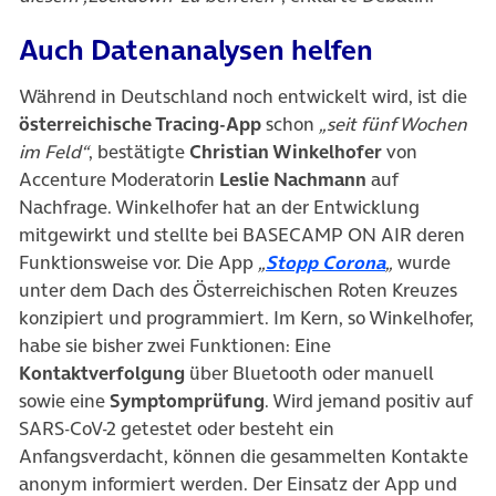
Auch Datenanalysen helfen
Während in Deutschland noch entwickelt wird, ist die
österreichische Tracing-App
schon
„seit fünf Wochen
im Feld“
, bestätigte
Christian Winkelhofer
von
Accenture Moderatorin
Leslie Nachmann
auf
Nachfrage. Winkelhofer hat an der Entwicklung
mitgewirkt und stellte bei BASECAMP ON AIR deren
(öffnet in n
Funktionsweise vor. Die App
„
Stopp Corona
„
wurde
unter dem Dach des Österreichischen Roten Kreuzes
konzipiert und programmiert. Im Kern, so Winkelhofer,
habe sie bisher zwei Funktionen: Eine
Kontaktverfolgung
über Bluetooth oder manuell
sowie eine
Symptomprüfung
. Wird jemand positiv auf
SARS-CoV-2 getestet oder besteht ein
Anfangsverdacht, können die gesammelten Kontakte
anonym informiert werden. Der Einsatz der App und