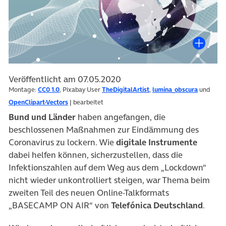
Veröffentlicht am 07.05.2020
Montage:
CC0 1.0
, Pixabay User
TheDigitalArtist
,
lumina_obscura
und
OpenClipart-Vectors
| bearbeitet
Bund und Länder
haben angefangen, die
beschlossenen Maßnahmen zur Eindämmung des
Coronavirus zu lockern. Wie
digitale Instrumente
dabei helfen können, sicherzustellen, dass die
Infektionszahlen auf dem Weg aus dem „Lockdown“
nicht wieder unkontrolliert steigen, war Thema beim
zweiten Teil des neuen Online-Talkformats
„BASECAMP ON AIR“ von
Telefónica Deutschland
.