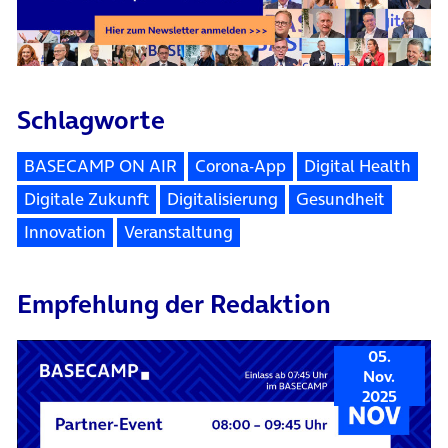
Schlagworte
BASECAMP ON AIR
Corona-App
Digital Health
Digitale Zukunft
Digitalisierung
Gesundheit
Innovation
Veranstaltung
Empfehlung der Redaktion
05.
Nov.
2025