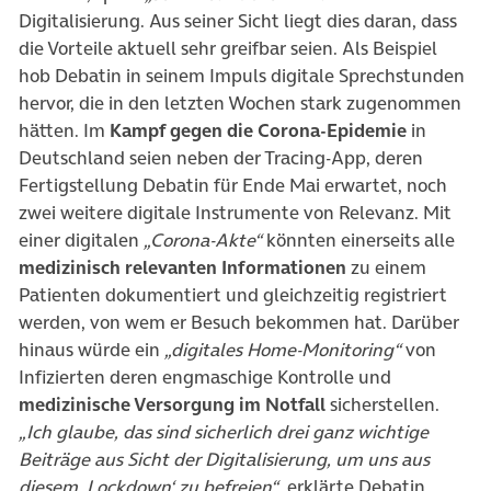
Digitalisierung. Aus seiner Sicht liegt dies daran, dass
die Vorteile aktuell sehr greifbar seien. Als Beispiel
hob Debatin in seinem Impuls digitale Sprechstunden
hervor, die in den letzten Wochen stark zugenommen
hätten. Im
Kampf gegen die Corona-Epidemie
in
Deutschland seien neben der Tracing-App, deren
Fertigstellung Debatin für Ende Mai erwartet, noch
zwei weitere digitale Instrumente von Relevanz. Mit
einer digitalen
„Corona-Akte“
könnten einerseits alle
medizinisch relevanten Informationen
zu einem
Patienten dokumentiert und gleichzeitig registriert
werden, von wem er Besuch bekommen hat. Darüber
hinaus würde ein
„digitales Home-Monitoring“
von
Infizierten deren engmaschige Kontrolle und
medizinische Versorgung im Notfall
sicherstellen.
„Ich glaube, das sind sicherlich drei ganz wichtige
Beiträge aus Sicht der Digitalisierung, um uns aus
diesem ‚Lockdown‘ zu befreien“
, erklärte Debatin.