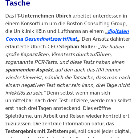
Tasche
Das
IT-Unternehmen Ubirch
arbeitet unterdessen in
einem Konsortium um die Boston Consulting Group,
die Uniklinik Köln und Lufthansa an einem „
digitalen
(öffnet in neuem Tab)
Corona Gesundheitszertifikat
„. Den Ansatz dahinter
erläuterte Ubirch-CEO
Stephan Noller
:
„Wir haben
große Kapazitäten, Virentests durchzuführen,
sogenannte PCR-Tests, und diese Tests haben einen
spannenden Aspekt
, auf den auch das RKI immer
wieder hinweist, nämlich die Tatsache, dass man nach
einem negativen Test sicher sein kann, drei Tage nicht
infektiös zu sein.“
Denn selbst wenn man sich
unmittelbar nach dem Test infiziere, werde man selbst
erst nach drei Tagen ansteckend. Dies eröffne
Spielräume, um Arbeit und Reisen wieder kontrolliert
zuzulassen. Die zentrale Information dafür, das
Testergebnis mit Zeitstempel
, soll dabei jeder digital,