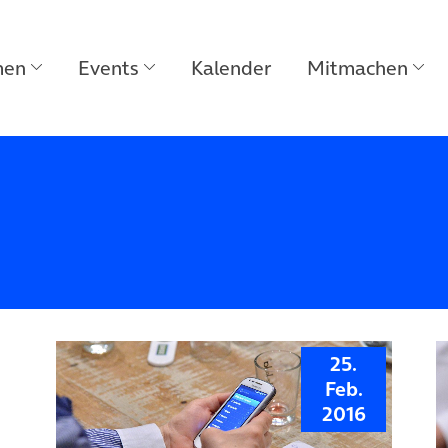
men
Events
Kalender
Mitmachen
25.
Feb.
2016