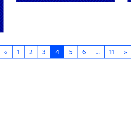
«
1
2
3
4
5
6
…
11
»