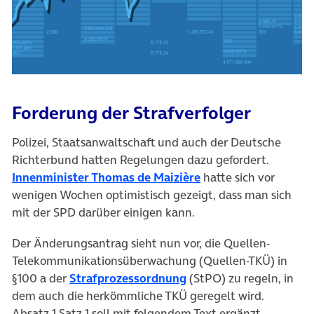
Forderung der Strafverfolger
Polizei, Staatsanwaltschaft und auch der Deutsche
Richterbund hatten Regelungen dazu gefordert.
(öffnet in neuem Tab
Innenminister Thomas de Maizière
hatte sich vor
wenigen Wochen optimistisch gezeigt, dass man sich
mit der SPD darüber einigen kann.
Der Änderungsantrag sieht nun vor, die Quellen-
Telekommunikationsüberwachung (Quellen-TKÜ) in
(öffnet in neuem Tab)
§100 a der
Strafprozessordnung
(StPO) zu regeln, in
dem auch die herkömmliche TKÜ geregelt wird.
Absatz 1 Satz 1 soll mit folgendem Text ergänzt