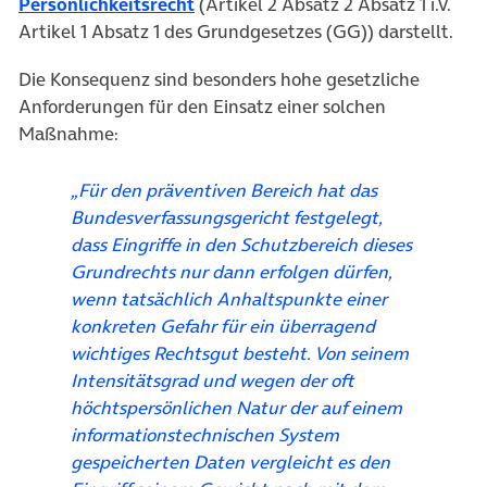
(öffnet in neuem Tab)
Persönlichkeitsrecht
(Artikel 2 Absatz 2 Absatz 1 i.V.
Artikel 1 Absatz 1 des Grundgesetzes (GG)) darstellt.
Die Konsequenz sind besonders hohe gesetzliche
Anforderungen für den Einsatz einer solchen
Maßnahme:
„Für den präventiven Bereich hat das
Bundesverfassungsgericht festgelegt,
dass Eingriffe in den Schutzbereich dieses
Grundrechts nur dann erfolgen dürfen,
wenn tatsächlich Anhaltspunkte einer
konkreten Gefahr für ein überragend
wichtiges Rechtsgut besteht. Von seinem
Intensitätsgrad und wegen der oft
höchtspersönlichen Natur der auf einem
informationstechnischen System
gespeicherten Daten vergleicht es den