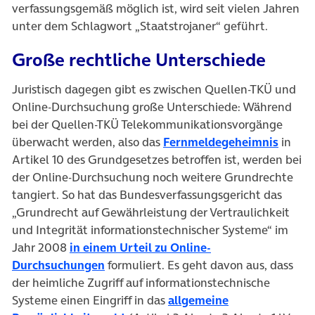
verfassungsgemäß möglich ist, wird seit vielen Jahren
unter dem Schlagwort „Staatstrojaner“ geführt.
Große rechtliche Unterschiede
Juristisch dagegen gibt es zwischen Quellen-TKÜ und
Online-Durchsuchung große Unterschiede: Während
bei der Quellen-TKÜ Telekommunikationsvorgänge
(öffne
überwacht werden, also das
Fernmeldegeheimnis
in
Artikel 10 des Grundgesetzes betroffen ist, werden bei
der Online-Durchsuchung noch weitere Grundrechte
tangiert. So hat das Bundesverfassungsgericht das
„Grundrecht auf Gewährleistung der Vertraulichkeit
und Integrität informationstechnischer Systeme“ im
Jahr 2008
in einem Urteil zu Online-
(öffnet in neuem Tab)
Durchsuchungen
formuliert. Es geht davon aus, dass
der heimliche Zugriff auf informationstechnische
Systeme einen Eingriff in das
allgemeine