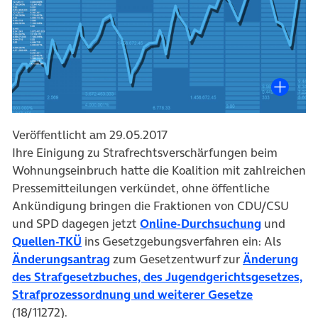
Veröffentlicht am 29.05.2017
Ihre Einigung zu Strafrechtsverschärfungen beim
Wohnungseinbruch hatte die Koalition mit zahlreichen
Pressemitteilungen verkündet, ohne öffentliche
Ankündigung bringen die Fraktionen von CDU/CSU
(öffnet in
und SPD dagegen jetzt
Online-Durchsuchung
und
(öffnet in neuem Tab)
Quellen-TKÜ
ins Gesetzgebungsverfahren ein: Als
(öffnet in neuem Tab)
Änderungsantrag
zum Gesetzentwurf zur
Änderung
des Strafgesetzbuches, des Jugendgerichtsgesetzes,
(öffnet in 
Strafprozessordnung und weiterer Gesetze
(18/11272).