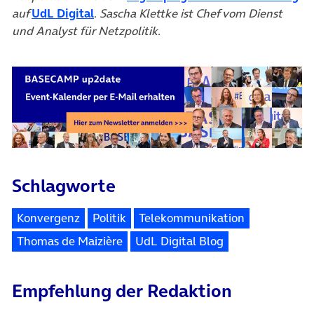
(öffnet in neuem Tab)
auf
UdL Digital
. Sascha Klettke ist Chef vom Dienst
und Analyst für Netzpolitik.
Schlagworte
Konvergenz
Politik
Telekommunikation
Thomas de Maizière
UdL Digital Blog
Empfehlung der Redaktion