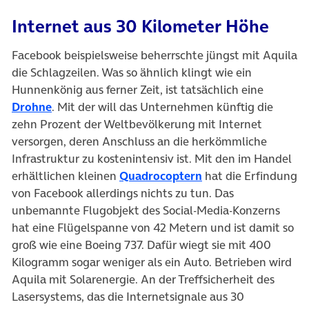
Internet aus 30 Kilometer Höhe
Facebook beispielsweise beherrschte jüngst mit Aquila
die Schlagzeilen. Was so ähnlich klingt wie ein
Hunnenkönig aus ferner Zeit, ist tatsächlich eine
(öffnet in neuem Tab)
Drohne
. Mit der will das Unternehmen künftig die
zehn Prozent der Weltbevölkerung mit Internet
versorgen, deren Anschluss an die herkömmliche
Infrastruktur zu kostenintensiv ist. Mit den im Handel
(öffnet in neuem Ta
erhältlichen kleinen
Quadrocoptern
hat die Erfindung
von Facebook allerdings nichts zu tun. Das
unbemannte Flugobjekt des Social-Media-Konzerns
hat eine Flügelspanne von 42 Metern und ist damit so
groß wie eine Boeing 737. Dafür wiegt sie mit 400
Kilogramm sogar weniger als ein Auto. Betrieben wird
Aquila mit Solarenergie. An der Treffsicherheit des
Lasersystems, das die Internetsignale aus 30