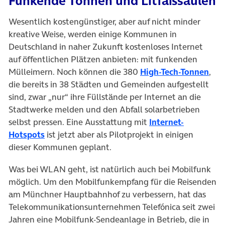
Funkende Tonnen und Litfaßsäulen
Wesentlich kostengünstiger, aber auf nicht minder
kreative Weise, werden einige Kommunen in
Deutschland in naher Zukunft kostenloses Internet
auf öffentlichen Plätzen anbieten: mit funkenden
(öff
Mülleimern. Noch können die 380
High-Tech-Tonnen
,
die bereits in 38 Städten und Gemeinden aufgestellt
sind, zwar „nur“ ihre Füllstände per Internet an die
Stadtwerke melden und den Abfall solarbetrieben
selbst pressen. Eine Ausstattung mit
Internet-
(öffnet in neuem Tab)
Hotspots
ist jetzt aber als Pilotprojekt in einigen
dieser Kommunen geplant.
Was bei WLAN geht, ist natürlich auch bei Mobilfunk
möglich. Um den Mobilfunkempfang für die Reisenden
am Münchner Hauptbahnhof zu verbessern, hat das
Telekommunikationsunternehmen Telefónica seit zwei
Jahren eine Mobilfunk-Sendeanlage in Betrieb, die in