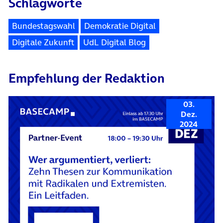
Schlagworte
Bundestagswahl
Demokratie Digital
Digitale Zukunft
UdL Digital Blog
Empfehlung der Redaktion
03.
Dez.
2024