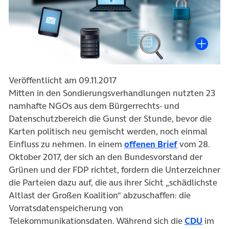
Veröffentlicht am 09.11.2017
Mitten in den Sondierungsverhandlungen nutzten 23
namhafte NGOs aus dem Bürgerrechts- und
Datenschutzbereich die Gunst der Stunde, bevor die
Karten politisch neu gemischt werden, noch einmal
(öffnet in n
Einfluss zu nehmen. In einem
offenen Brief
vom 28.
Oktober 2017, der sich an den Bundesvorstand der
Grünen und der FDP richtet, fordern die Unterzeichner
die Parteien dazu auf, die aus ihrer Sicht „schädlichste
Altlast der Großen Koalition“ abzuschaffen: die
Vorratsdatenspeicherung von
(öffne
Telekommunikationsdaten. Während sich die
CDU
im