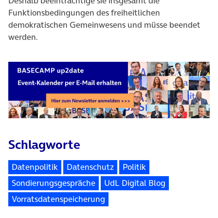
Deshalb beeinträchtige sie insgesamt die
Funktionsbedingungen des freiheitlichen
demokratischen Gemeinwesens und müsse beendet
werden.
Schlagworte
Datenpolitik
Datenschutz
Politik
Sondierungsgespräche
UdL Digital Blog
Vorratsdatenspeicherung