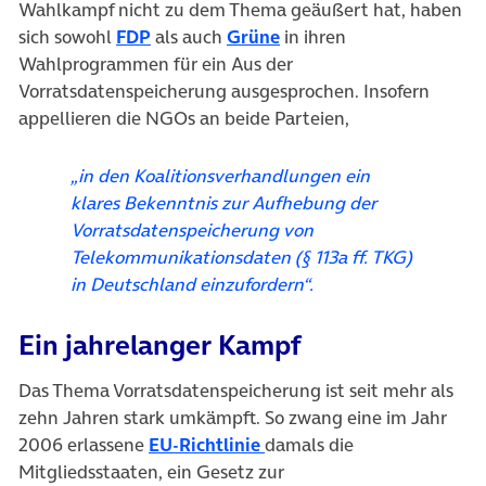
Wahlkampf nicht zu dem Thema geäußert hat, haben
(öffnet in neuem Tab)
(öffnet in neuem Tab)
sich sowohl
FDP
als auch
Grüne
in ihren
Wahlprogrammen für ein Aus der
Vorratsdatenspeicherung ausgesprochen. Insofern
appellieren die NGOs an beide Parteien,
„in den Koalitionsverhandlungen ein
klares Bekenntnis zur Aufhebung der
Vorratsdatenspeicherung von
Telekommunikationsdaten (§ 113a ff. TKG)
in Deutschland einzufordern“.
Ein jahrelanger Kampf
Das Thema Vorratsdatenspeicherung ist seit mehr als
zehn Jahren stark umkämpft. So zwang eine im Jahr
(öffnet in neuem Tab)
2006 erlassene
EU-Richtlinie
damals die
Mitgliedsstaaten, ein Gesetz zur