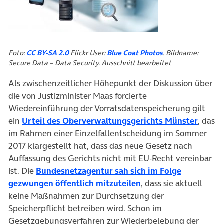
(öffnet in neuem Tab)
(öffnet in neuem T
Foto:
CC BY-SA 2.0
Flickr User:
Blue Coat Photos
. Bildname:
Secure Data – Data Security. Ausschnitt bearbeitet
Als zwischenzeitlicher Höhepunkt der Diskussion über
die von Justizminister Maas forcierte
Wiedereinführung der Vorratsdatenspeicherung gilt
(öffne
ein
Urteil des Oberverwaltungsgerichts Münster
, das
im Rahmen einer Einzelfallentscheidung im Sommer
2017 klargestellt hat, dass das neue Gesetz nach
Auffassung des Gerichts nicht mit EU-Recht vereinbar
ist. Die
Bundesnetzagentur sah sich im Folge
(öffnet in neuem Tab)
gezwungen öffentlich mitzuteilen
, dass sie aktuell
keine Maßnahmen zur Durchsetzung der
Speicherpflicht betreiben wird. Schon im
Gesetzgebungsverfahren zur Wiederbelebung der