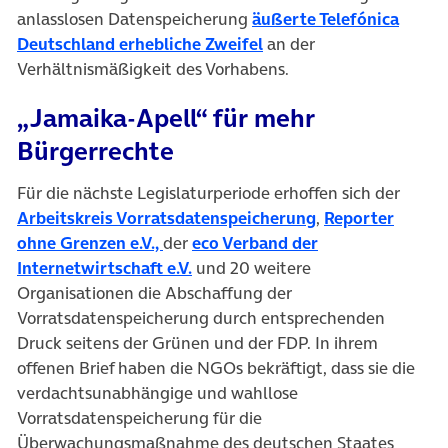
anlasslosen Datenspeicherung
äußerte Telefónica
(öffnet in neuem Tab)
Deutschland erhebliche Zweifel
an der
Verhältnismäßigkeit des Vorhabens.
„Jamaika-Apell“ für mehr
Bürgerrechte
Für die nächste Legislaturperiode erhoffen sich der
(öffnet in neuem
Arbeitskreis Vorratsdatenspeicherung
,
Reporter
(öffnet in neuem Tab)
ohne Grenzen e.V.,
der
eco Verband der
(öffnet in neuem Tab)
Internetwirtschaft e.V.
und 20 weitere
Organisationen die Abschaffung der
Vorratsdatenspeicherung durch entsprechenden
Druck seitens der Grünen und der FDP. In ihrem
offenen Brief haben die NGOs bekräftigt, dass sie die
verdachtsunabhängige und wahllose
Vorratsdatenspeicherung für die
Überwachungsmaßnahme des deutschen Staates