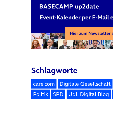
Schlagworte
care.com
Digitale Gesellschaft
Politik
SPD
UdL Digital Blog