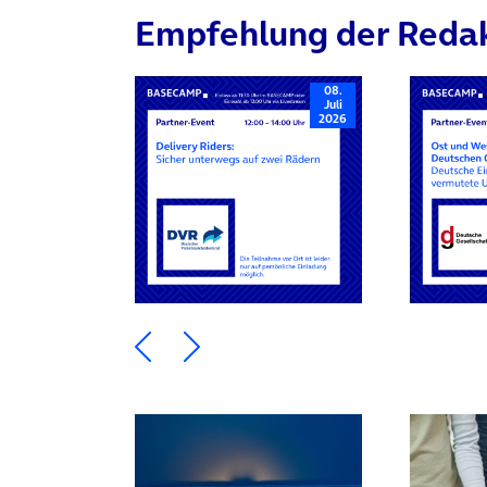
Empfehlung der Reda
08.
Juli
2026
Ein Element zurück blättern
Ein Element weiter blätte