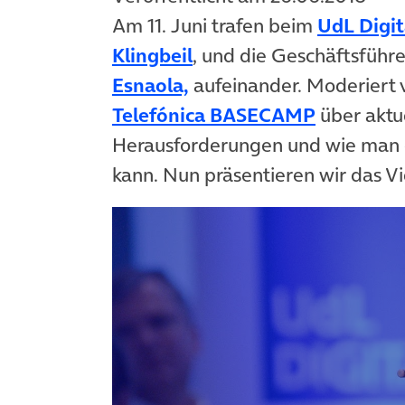
Am 11. Juni trafen beim
UdL Digit
(öffnet in neuem Tab)
Klingbeil
, und die Geschäftsführ
(öffnet in neuem Tab)
Esnaola,
aufeinander. Moderiert
(öffnet i
Telefónica BASECAMP
über aktue
Herausforderungen und wie man d
kann. Nun präsentieren wir das Vi