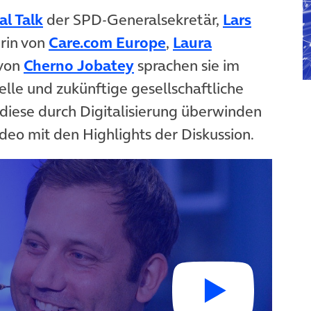
(öffnet in neuem Tab)
al Talk
der SPD-Generalsekretär,
Lars
(öffnet in neuem Tab
erin von
Care.com Europe
,
Laura
(öffnet in neuem Tab)
 von
Cherno Jobatey
sprachen sie im
n neuem Tab)
lle und zukünftige gesellschaftliche
iese durch Digitalisierung überwinden
deo mit den Highlights der Diskussion.