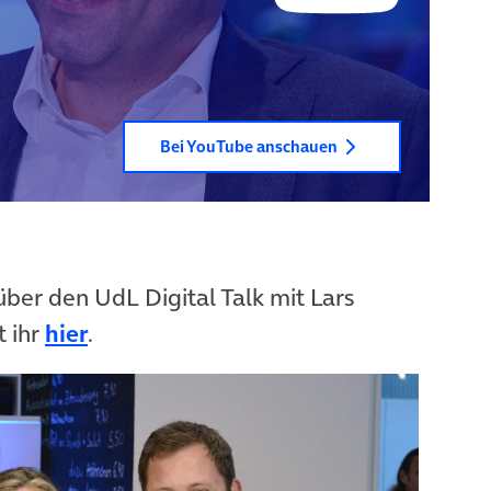
Bei YouTube anschauen
ber den UdL Digital Talk mit Lars
(öffnet in neuem Tab)
t ihr
hier
.