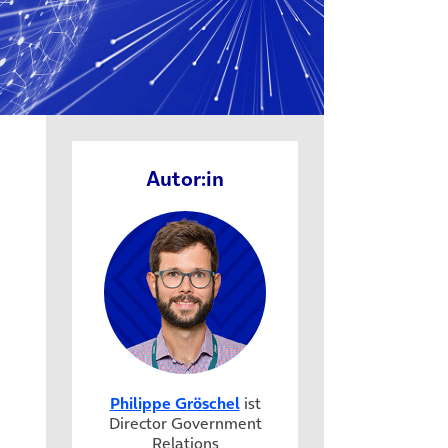
)
Autor:in
Philippe Gröschel
ist
Director Government
Relations