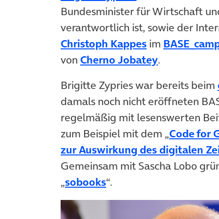
Bundesminister für Wirtschaft und
verantwortlich ist, sowie der Int
Christoph Kappes
im
BASE_cam
von
Cherno Jobatey
.
Brigitte Zypries war bereits beim
damals noch nicht eröffneten BAS
regelmäßig mit lesenswerten Beit
zum Beispiel mit dem „
Code for
zur Auswirkung des digitalen Zeit
Gemeinsam mit Sascha Lobo gründ
„
sobooks
“.