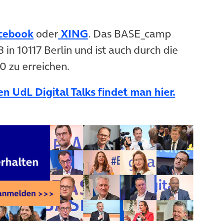
(öffnet in neuem Tab)
cebook
oder
XING
. Das BASE_camp
53 in 10117 Berlin und ist auch durch die
0 zu erreichen.
n UdL Digital Talks findet man hier.