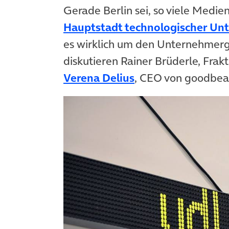
Gerade Berlin sei, so viele Medie
Hauptstadt technologischer U
es wirklich um den Unternehmerg
diskutieren Rainer Brüderle, Fra
(öffnet in neuem 
Verena Delius
, CEO von goodbean