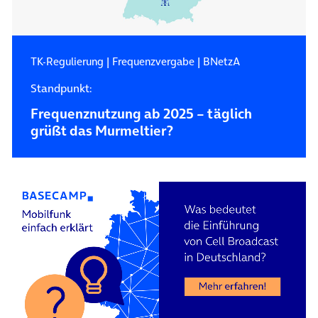
TK-Regulierung
|
Frequenzvergabe
|
BNetzA
Standpunkt:
Frequenznutzung ab 2025 – täglich
grüßt das Murmeltier?