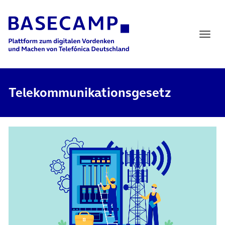
Main Navigation
Telekommunikationsgesetz