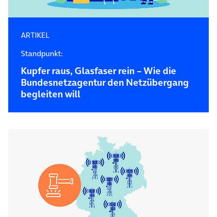
ARTIKEL
Standpunkt:
Kupfer raus, Glasfaser rein – Wie die
Bundesnetzagentur den Netzübergang
begleiten will