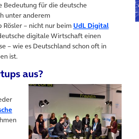
 Bedeutung für die deutsche
ich unter anderem
p Rösler – nicht nur beim
UdL Digital
deutsche digitale Wirtschaft einen
e – wie es Deutschland schon oft in
n ist.
rtups aus?
eder
ische
ehmen