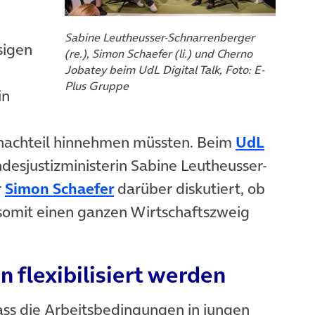
Sabine Leutheusser-Schnarrenberger
sigen
(re.), Simon Schaefer (li.) und Cherno
Jobatey beim UdL Digital Talk, Foto: E-
Plus Gruppe
in
nachteil hinnehmen müssten. Beim
UdL
esjustizministerin Sabine Leutheusser-
r
Simon Schaefer
darüber diskutiert, ob
somit einen ganzen Wirtschaftszweig
 flexibilisiert werden
ass die Arbeitsbedingungen in jungen