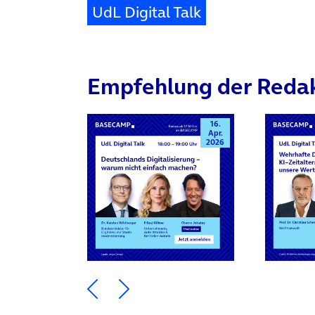
UdL Digital Talk
Empfehlung der Reda
16.
Apr.
2026
Ein Element zurück blättern
Ein Element weiter blätte