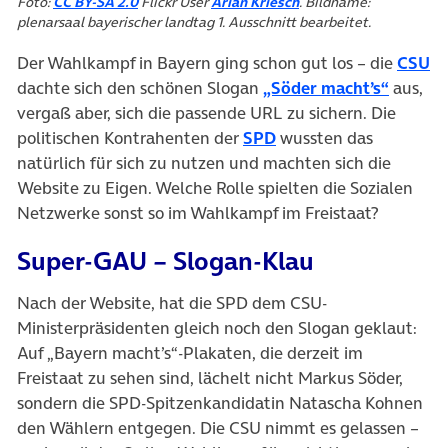
(öffnet in neuem Tab)
(öffnet in neuem Tab)
Foto:
CC BY-SA 2.0
Flickr User
Arian Kriesch
. Bildname:
plenarsaal bayerischer landtag 1. Ausschnitt bearbeitet.
(ö
Der Wahlkampf in Bayern ging schon gut los – die
CSU
(öffnet
dachte sich den schönen Slogan
„Söder macht’s“
aus,
vergaß aber, sich die passende URL zu sichern. Die
(öffnet in neuem Tab)
politischen Kontrahenten der
SPD
wussten das
natürlich für sich zu nutzen und machten sich die
Website zu Eigen. Welche Rolle spielten die Sozialen
Netzwerke sonst so im Wahlkampf im Freistaat?
Super-GAU – Slogan-Klau
Nach der Website, hat die SPD dem CSU-
Ministerpräsidenten gleich noch den Slogan geklaut:
Auf „Bayern macht’s“-Plakaten, die derzeit im
Freistaat zu sehen sind, lächelt nicht Markus Söder,
sondern die SPD-Spitzenkandidatin Natascha Kohnen
den Wählern entgegen. Die CSU nimmt es gelassen –