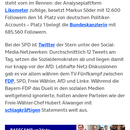
steht vorn im Rennen: der Analyseplattform
(öffnet in neuem Tab)
Likometer
zufolge, besetzt Markus Söder mit 12.600
Followern den 14. Platz von deutschen Politiker-
(öffnet i
Accounts – Platz 1 belegt die
Bundeskanzlerin
mit
685.560 Followern.
(öffnet in neuem Tab)
Bei der SPD ist
Twitter
der Stern unter den Social-
Media-Netzwerken: Durchschnittlich 12 Tweets am
Tag, setzen die Sozialdemokraten ab und liegen damit
nur knapp vor der AfD. Lebhafte Netz-Diskussionen
gab es vor allem währen dem TV-Fünfkampf zwischen
(öffnet in neuem Tab)
FDP
, SPD, Freie Wähler, AfD und Linke. Während die
Bayern-FDP das Duell in den sozialen Medien
weitgehend ignorierte, holten andere Parteien wie der
Freie-Wähler-Chef Hubert Aiwanger mit
(öffnet in neuem Tab)
schlagkräftigen
Statements weit aus.