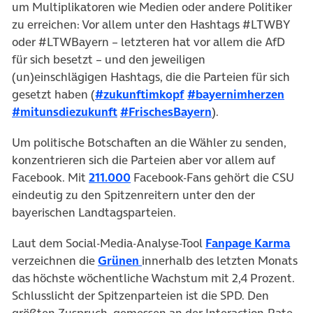
um Multiplikatoren wie Medien oder andere Politiker
zu erreichen: Vor allem unter den Hashtags #LTWBY
oder #LTWBayern – letzteren hat vor allem die AfD
für sich besetzt – und den jeweiligen
(un)einschlägigen Hashtags, die die Parteien für sich
(öffnet in neuem Tab)
(öffn
gesetzt haben (
#zukunftimkopf
#bayernimherzen
(öffnet in neuem Tab)
(öffnet in neuem T
#mitunsdiezukunft
#FrischesBayern
).
Um politische Botschaften an die Wähler zu senden,
konzentrieren sich die Parteien aber vor allem auf
(öffnet in neuem Tab)
Facebook. Mit
211.000
Facebook-Fans gehört die CSU
eindeutig zu den Spitzenreitern unter den der
bayerischen Landtagsparteien.
(öff
Laut dem Social-Media-Analyse-Tool
Fanpage Karma
(öffnet in neuem Tab)
verzeichnen die
Grünen
innerhalb des letzten Monats
das höchste wöchentliche Wachstum mit 2,4 Prozent.
Schlusslicht der Spitzenparteien ist die SPD. Den