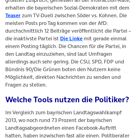
größten Zuspruch, gemessen an der Interaction-Rate,
erhalten die bayerischen Sozial-Demokraten mit dem
(öffnet in neuem Tab)
Teaser
zum TV-Duell zwischen Söder vs. Kohnen. Die
meisten Posts pro Tag kommen von der AfD:
durchschnittlich 12 Beiträge veröffentlicht die Partei –
(öffnet in neuem Tab)
die inaktivste Partei ist
Die Linke
mit gerade einmal
einem Posting täglich. Die Chancen für die Partei, in
den Landtag einzuziehen, sind laut Umfragen
allerdings auch sehr gering. Die CSU, SPD, FDP und
Bündnis 90/Die Grünen boten den Nutzern keine
Möglichkeit, direkten Nachrichten zu senden und
Fragen zu stellen.
Welche Tools nutzen die Politiker?
Im Vergleich zum bayrischen Landtagswahlkampf
2013, wo noch rund 73 Prozent der bayrischen
Landtagsabgeordneten einen Facebook-Auftritt
hatten, haben inzwischen fast alle einen. Politberater