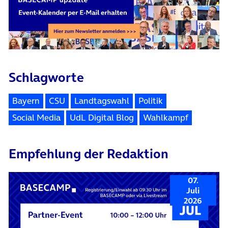
Schlagworte
Bayern
CSU
Landtagswahl
Politik
Social Media
UdL Digital Blog
Wahlkampf
Empfehlung der Redaktion
07.
Juli
2026