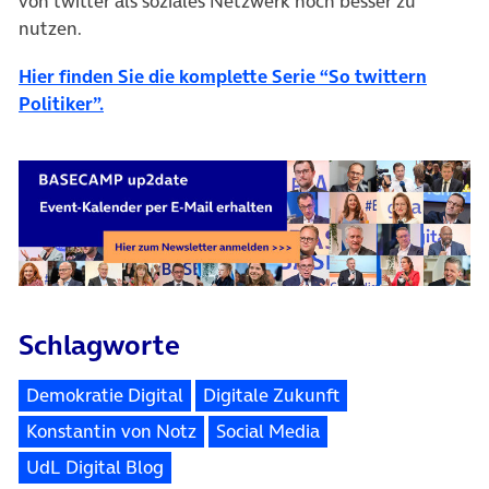
von twitter als soziales Netzwerk noch besser zu
nutzen.
Hier finden Sie die komplette Serie “So twittern
(öffnet in neuem Tab)
Politiker”.
Schlagworte
Demokratie Digital
Digitale Zukunft
Konstantin von Notz
Social Media
UdL Digital Blog