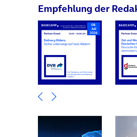
Empfehlung der Reda
08.
Juli
2026
Ein Element zurück blättern
Ein Element weiter blätte