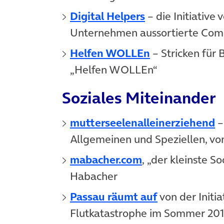
(öffnet in neue
Digital Helpers
– die Initiative 
Unternehmen aussortierte Comp
(öffnet in neu
Helfen WOLLEn
– Stricken für 
„Helfen WOLLEn“
Soziales Miteinander
(
mutterseelenalleinerziehend
–
Allgemeinen und Speziellen, vo
(öffnet in neue
mabacher.com
, „der kleinste S
Habacher
(öffnet in n
Passau räumt auf
von der Initi
Flutkatastrophe im Sommer 2013 