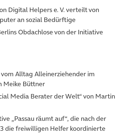
m Tab)
von Digital Helpers e. V. verteilt von
uter an sozial Bedürftige
em Tab)
Berlins Obdachlose von der Initiative
öffnet in neuem Tab)
 vom Alltag Alleinerziehender im
n Meike Büttner
m Tab)
ocial Media Berater der Welt“ von Martin
euem Tab)
ative „Passau räumt auf“, die nach der
die freiwilligen Helfer koordinierte