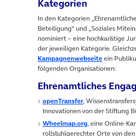
Kategorien
In den Kategorien „Ehrenamtlich
Beteiligung“ und „Soziales Mitein
nominiert – eine hochkarätige Ju
der jeweiligen Kategorie. Gleichz
(öffnet in
Kampagnenwebseite
ein Publiku
folgenden Organisationen:
Ehrenamtliches Enga
(öffnet in neuem
openTransfer
, Wissenstransfer
Innovationen von der Stiftung 
(öffnet in neue
Wheelmap.org
, eine Online-K
rollstuhlgerechter Orte von den 