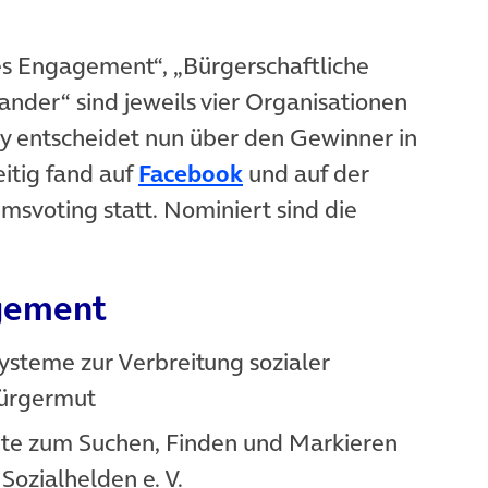
es Engagement“, „Bürgerschaftliche
ander“ sind jeweils vier Organisationen
ry entscheidet nun über den Gewinner in
(öffnet in neuem Tab)
eitig fand auf
Facebook
und auf der
 neuem Tab)
msvoting statt. Nominiert sind die
gement
 Tab)
systeme zur Verbreitung sozialer
Bürgermut
m Tab)
arte zum Suchen, Finden und Markieren
Sozialhelden e. V.