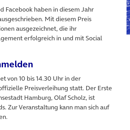
ffnet in neuem Tab)
d Facebook haben in diesem Jahr
usgeschrieben. Mit diesem Preis
nen ausgezeichnet, die ihr
gement erfolgreich in und mit Social
anmelden
et von 10 bis 14.30 Uhr in der
net in neuem Tab)
offizielle Preisverleihung statt. Der Erste
sestadt Hamburg, Olaf Scholz, ist
s. Zur Veranstaltung kann man sich auf
 in neuem Tab)
en.