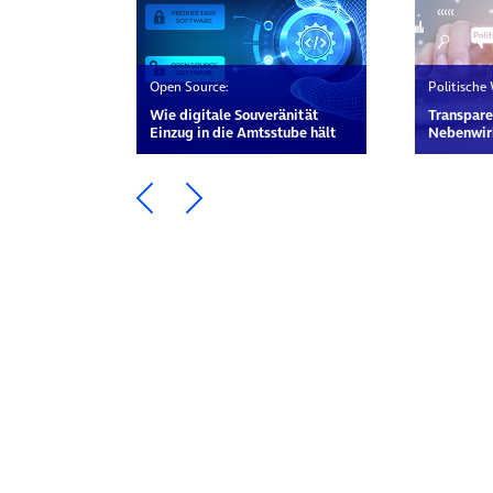
Open Source:
Politische
Wie digitale Souveränität
Transpare
Einzug in die Amtsstube hält
Nebenwir
Ein Element zurück blättern
Ein Element weiter blätte