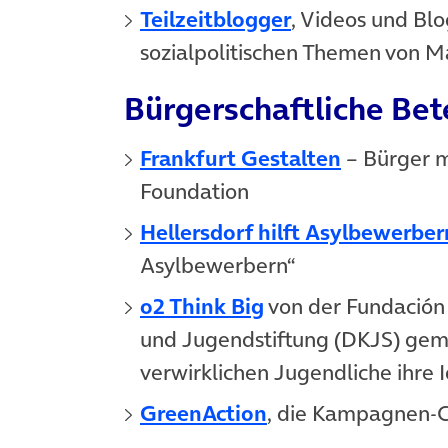
(öffnet in neue
Teilzeitblogger
, Videos und Blo
sozialpolitischen Themen von 
Bürgerschaftliche Bet
(öffnet in
Frankfurt Gestalten
– Bürger 
Foundation
Hellersdorf hilft Asylbewerber
Asylbewerbern“
(öffnet in neuem 
o2 Think Big
von der Fundación 
und Jugendstiftung (DKJS) geme
verwirklichen Jugendliche ihre 
(öffnet in neuem 
GreenAction
, die Kampagnen-