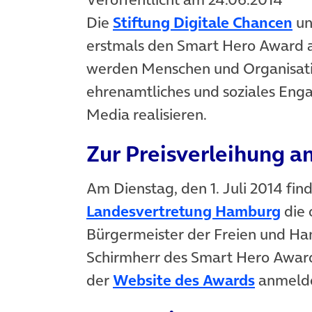
(ö
Die
Stiftung Digitale Chancen
un
erstmals den Smart Hero Award a
werden Menschen und Organisatio
ehrenamtliches und soziales Enga
Media realisieren.
Zur Preisverleihung 
Am Dienstag, den 1. Juli 2014 find
(öff
Landesvertretung Hamburg
die 
Bürgermeister der Freien und Han
Schirmherr des Smart Hero Award
(öffnet
der
Website des Awards
anmeld