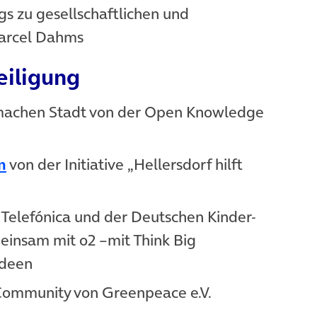
m Tab)
gs zu gesellschaftlichen und
Marcel Dahms
eiligung
 neuem Tab)
machen Stadt von der Open Knowledge
(öffnet in neuem Tab)
n
von der Initiative „Hellersdorf hilft
Tab)
Telefónica und der Deutschen Kinder-
insam mit o2 –mit Think Big
Ideen
Tab)
Community von Greenpeace e.V.