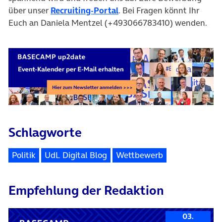
(öffnet in neuem Tab)
über unser
Recruiting-Portal
. Bei Fragen könnt Ihr
Euch an Daniela Mentzel (+493066783410) wenden.
Schlagworte
Politik
UdL Digital Blog
Wettbewerb
Empfehlung der Redaktion
03.