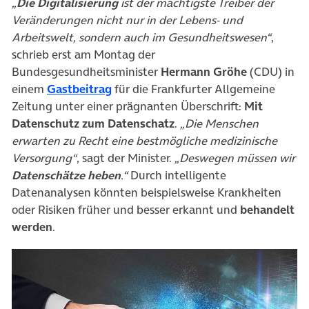
„
Die Digitalisierung
ist der mächtigste Treiber der
Veränderungen nicht nur in der Lebens- und
Arbeitswelt, sondern auch im Gesundheitswesen“
,
schrieb erst am Montag der
Bundesgesundheitsminister
Hermann Gröhe
(CDU) in
(öffnet in neuem Tab)
einem
Gastbeitrag
für die Frankfurter Allgemeine
Zeitung unter einer prägnanten Überschrift:
Mit
Datenschutz zum Datenschatz
.
„Die Menschen
erwarten zu Recht eine bestmögliche medizinische
Versorgung“
, sagt der Minister.
„Deswegen müssen wir
Datenschätze heben
.“
Durch intelligente
Datenanalysen könnten beispielsweise Krankheiten
oder Risiken früher und besser erkannt und
behandelt
werden
.