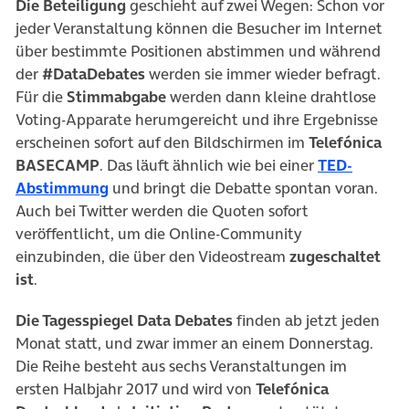
Die Beteiligung
geschieht auf zwei Wegen: Schon vor
jeder Veranstaltung können die Besucher im Internet
über bestimmte Positionen abstimmen und während
der
#DataDebates
werden sie immer wieder befragt.
Für die
Stimmabgabe
werden dann kleine drahtlose
Voting-Apparate herumgereicht und ihre Ergebnisse
erscheinen sofort auf den Bildschirmen im
Telefónica
BASECAMP
. Das läuft ähnlich wie bei einer
TED-
(öffnet in neuem Tab)
Abstimmung
und bringt die Debatte spontan voran.
Auch bei Twitter werden die Quoten sofort
veröffentlicht, um die Online-Community
einzubinden, die über den Videostream
zugeschaltet
ist
.
Die Tagesspiegel Data Debates
finden ab jetzt jeden
Monat statt, und zwar immer an einem Donnerstag.
Die Reihe besteht aus sechs Veranstaltungen im
ersten Halbjahr 2017 und wird von
Telefónica