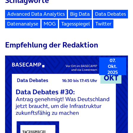
Schlagworte
Advanced Data Analytics
Big Data
Data Debates
Datenanalyse
MOG
Tagesspiegel
Twitter
Empfehlung der Redaktion
07.
Okt.
2025