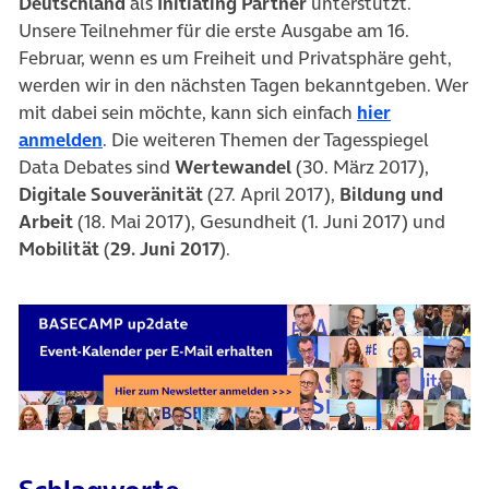
Deutschland
als
Initiating Partner
unterstützt.
Unsere Teilnehmer für die erste Ausgabe am 16.
Februar, wenn es um Freiheit und Privatsphäre geht,
werden wir in den nächsten Tagen bekanntgeben. Wer
mit dabei sein möchte, kann sich einfach
hier
(öffnet in neuem Tab)
anmelden
. Die weiteren Themen der Tagesspiegel
Data Debates sind
Wertewandel
(30. März 2017),
Digitale Souveränität
(27. April 2017),
Bildung und
Arbeit
(18. Mai 2017), Gesundheit (1. Juni 2017) und
Mobilität
(
29. Juni 2017
).