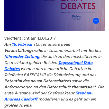
Veröffentlicht am 13.01.2017
(öffnet in neuem Tab)
Am
16. Februar
startet unsere
neue
Veranstaltungsreihe
in Zusammenarbeit mit Berlins
(öffnet in neuem Tab)
führender Zeitung
, die auch zu den meistzitierten in
Deutschland gehört: Bei den
Tagesspiegel Data
(öffnet in neuem Tab)
Debates
werden durch monatliche Debatten im
Telefónica BASECAMP die Digitalisierung und das
Potential des neuen Datenschatzes
sowie die
Anforderungen an den
Datenschutz thematisiert
.
Die
erste Ausgabe wird der Chefredakteur
Stephan-
(öffnet in neuem Tab)
Andreas Casdorff
moderieren und es geht um ein
großes Thema
.