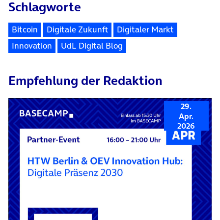
Schlagworte
Bitcoin
Digitale Zukunft
Digitaler Markt
Innovation
UdL Digital Blog
Empfehlung der Redaktion
29.
Apr.
2026