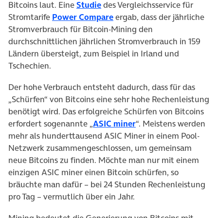
(öffnet in neuem Tab)
Bitcoins laut. Eine
Studie
des Vergleichsservice für
(öffnet in neuem Tab)
Stromtarife
Power Compare
ergab, dass der jährliche
Stromverbrauch für Bitcoin-Mining den
durchschnittlichen jährlichen Stromverbrauch in 159
Ländern übersteigt, zum Beispiel in Irland und
Tschechien.
Der hohe Verbrauch entsteht dadurch, dass für das
„Schürfen“ von Bitcoins eine sehr hohe Rechenleistung
benötigt wird. Das erfolgreiche Schürfen von Bitcoins
(öffnet in neuem Tab)
erfordert sogenannte „
ASIC miner
“. Meistens werden
mehr als hunderttausend ASIC Miner in einem Pool-
Netzwerk zusammengeschlossen, um gemeinsam
neue Bitcoins zu finden. Möchte man nur mit einem
einzigen ASIC miner einen Bitcoin schürfen, so
bräuchte man dafür – bei 24 Stunden Rechenleistung
pro Tag – vermutlich über ein Jahr.