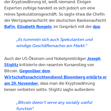
der Kryptowährung ist, weiß niemand. Einigen
Experten zufolge handelt es sich jedoch um eine
reines Spekulationsgeschäft. So sagte etwa die Chefin
der Wertpapieraufsicht der deutschen Bankenaufsicht
(öffnet in neuem Tab)
(öffn
BaFin
,
Elisabeth Roegele
, im Gespräch mit der
dpa
:
„Es tummeln sich auch Spekulanten und
windige Geschäftemacher am Markt.“
Auch der US-Ökonom und Nobelpreisträger
Joseph
(öffnet in neuem Tab)
Stiglitz
kritisierte den rasanten Kursanstieg von
Bitcoin.
Gegenüber dem
Wirtschaftsnachrichtendienst Bloomberg erklärte er
(öffnet in neuem Tab)
am 29. November
, dass man die Kryptowährung
besser verbieten sollte. Stiglitz sagte außerdem:
„Bitcoin doesn’t serve any socially useful
function“.