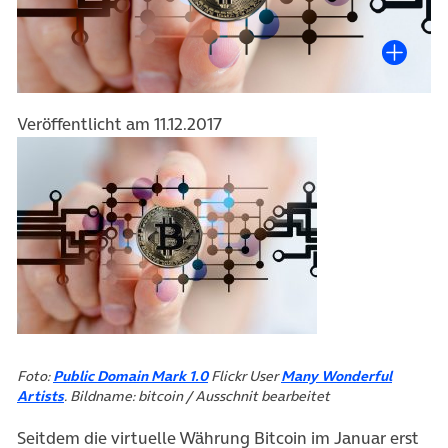
Veröffentlicht am 11.12.2017
(öffnet in neuem Tab)
Foto:
Public Domain Mark 1.0
Flickr User
Many Wonderful
(öffnet in neuem Tab)
Artists
. Bildname: bitcoin / Ausschnit bearbeitet
Seitdem die virtuelle Währung Bitcoin im Januar erst