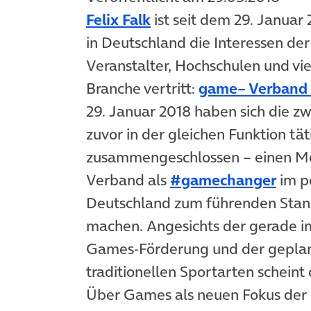
(öffnet in neuem Tab)
Felix Falk
ist seit dem 29. Januar
in Deutschland die Interessen der 
Veranstalter, Hochschulen und vi
Branche vertritt:
game– Verband 
29. Januar 2018 haben sich die 
zuvor in der gleichen Funktion 
zusammengeschlossen – einen Mon
(öff
Verband als
#gamechanger
im po
Deutschland zum führenden Stand
machen. Angesichts der gerade 
Games-Förderung und der geplant
traditionellen Sportarten scheint
Über Games als neuen Fokus der P