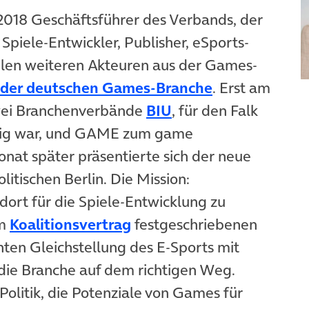
 2018 Geschäftsführer des Verbands, der
Spiele-Entwickler, Publisher, eSports-
elen weiteren Akteuren aus der Games-
(öffnet in ne
der deutschen Games-Branche
. Erst am
(öffnet in neuem Ta
zwei Branchenverbände
BIU
, für den Falk
tätig war, und GAME zum game
at später präsentierte sich der neue
net in neuem Tab)
litischen Berlin. Die Mission:
ort für die Spiele-Entwicklung zu
(öffnet in neuem Tab)
im
Koalitionsvertrag
festgeschriebenen
en Gleichstellung des E-Sports mit
 die Branche auf dem richtigen Weg.
olitik, die Potenziale von Games für