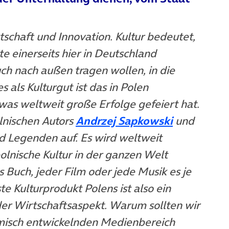
rtschaft und Innovation. Kultur bedeutet,
 einerseits hier in Deutschland
ch nach außen tragen wollen, in die
 als Kulturgut ist das in Polen
öffnet in neuem Tab)
 was weltweit große Erfolge gefeiert hat.
(öffnet in
lnischen Autors
Andrzej Sapkowski
und
nd Legenden auf. Es wird weltweit
polnische Kultur in der ganzen Welt
 Buch, jeder Film oder jede Musik es je
te Kulturprodukt Polens ist also ein
der Wirtschaftsaspekt. Warum sollten wir
misch entwickelnden Medienbereich