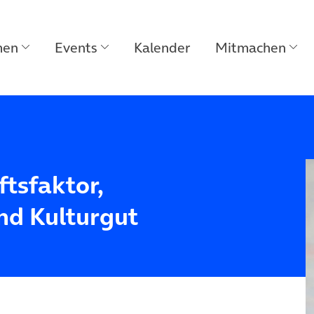
men
Events
Kalender
Mitmachen
tsfaktor,
nd Kulturgut