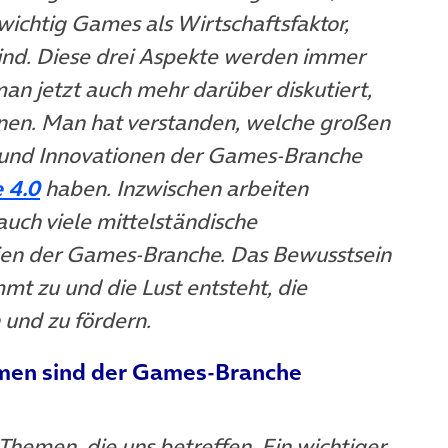
 wichtig Games als Wirtschaftsfaktor,
sind. Diese drei Aspekte werden immer
n jetzt auch mehr darüber diskutiert,
nen. Man hat verstanden, welche großen
 und Innovationen der Games-Branche
(öffnet in neuem Tab)
e 4.0
haben. Inzwischen arbeiten
uch viele mittelständische
en der Games-Branche. Das Bewusstsein
t zu und die Lust entsteht, die
 und zu fördern.
emen sind der Games-Branche
Themen, die uns betreffen. Ein wichtiger