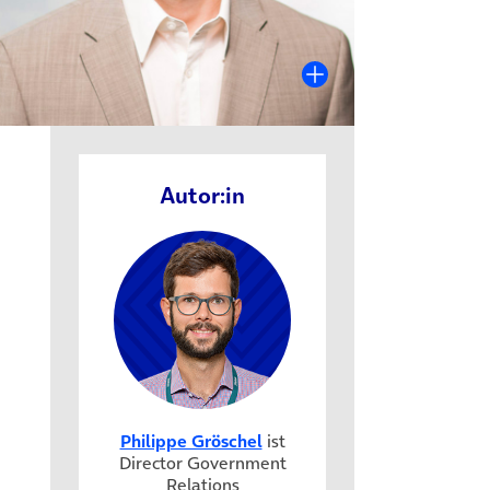
uem Tab)
b)
Autor:in
Philippe Gröschel
ist
Director Government
Relations