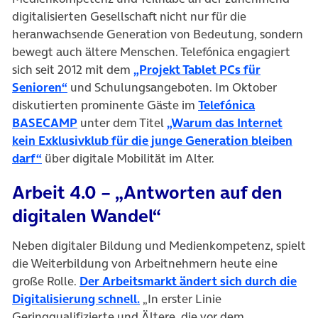
digitalisierten Gesellschaft nicht nur für die
heranwachsende Generation von Bedeutung, sondern
bewegt auch ältere Menschen. Telefónica engagiert
sich seit 2012 mit dem
„Projekt Tablet PCs für
(öffnet in neuem Tab)
Senioren“
und Schulungsangeboten. Im Oktober
diskutierten prominente Gäste im
Telefónica
(öffnet in neuem Tab)
BASECAMP
unter dem Titel
„Warum das Internet
kein Exklusivklub für die junge Generation bleiben
(öffnet in neuem Tab)
darf“
über digitale Mobilität im Alter.
Arbeit 4.0 – „Antworten auf den
digitalen Wandel“
Neben digitaler Bildung und Medienkompetenz, spielt
die Weiterbildung von Arbeitnehmern heute eine
große Rolle.
Der Arbeitsmarkt ändert sich durch die
(öffnet in neuem Tab)
Digitalisierung schnell.
„In erster Linie
Geringqualifizierte und Ältere, die vor dem