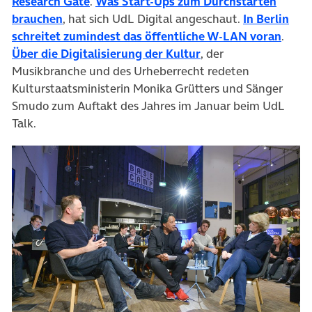
(öffnet in neuem Tab)
Research Gate
.
Was Start-Ups zum Durchstarten
(öffnet in neuem Tab)
brauchen
, hat sich UdL Digital angeschaut.
In Berlin
(öffn
schreitet zumindest das öffentliche W-LAN voran
.
(öffnet in neuem Tab
Über die Digitalisierung der Kultur
, der
Musikbranche und des Urheberrecht redeten
Kulturstaatsministerin Monika Grütters und Sänger
Smudo zum Auftakt des Jahres im Januar beim UdL
Talk.