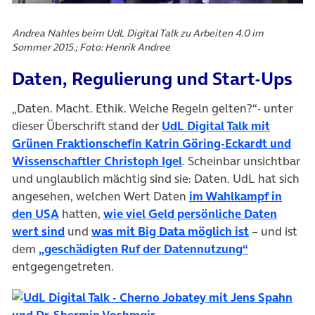
Andrea Nahles beim UdL Digital Talk zu Arbeiten 4.0 im
Sommer 2015.; Foto: Henrik Andree
Daten, Regulierung und Start-Ups
„Daten. Macht. Ethik. Welche Regeln gelten?“- unter
dieser Überschrift stand der
UdL Digital Talk mit
Grünen Fraktionschefin Katrin Göring-Eckardt und
(öffnet in neuem Tab)
Wissenschaftler Christoph Igel
. Scheinbar unsichtbar
und unglaublich mächtig sind sie: Daten. UdL hat sich
angesehen, welchen Wert Daten
im Wahlkampf in
(öffnet in neuem Tab)
den USA
hatten,
wie viel Geld persönliche Daten
(öffnet in neuem Tab)
(öffnet in 
wert sind
und
was mit Big Data möglich ist
– und ist
(öffnet in n
dem
„geschädigten Ruf der Datennutzung“
entgegengetreten.