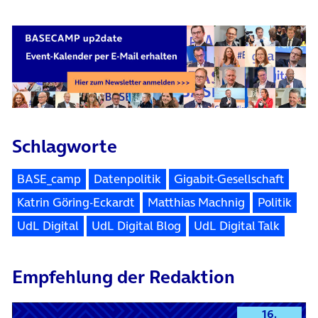
Schlagworte
BASE_camp
Datenpolitik
Gigabit-Gesellschaft
Katrin Göring-Eckardt
Matthias Machnig
Politik
UdL Digital
UdL Digital Blog
UdL Digital Talk
Empfehlung der Redaktion
16.