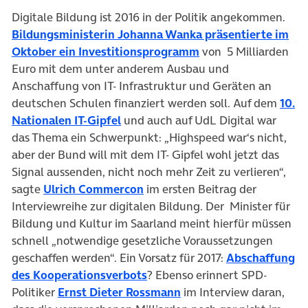
Digitale Bildung ist 2016 in der Politik angekommen.
Bildungsministerin Johanna Wanka präsentierte im
(öffnet in neuem Ta
Oktober ein Investitionsprogramm
von 5 Milliarden
Euro mit dem unter anderem Ausbau und
Anschaffung von IT- Infrastruktur und Geräten an
deutschen Schulen finanziert werden soll. Auf dem
10.
(öffnet in neuem Tab)
Nationalen IT-Gipfel
und auch auf UdL Digital war
das Thema ein Schwerpunkt: „Highspeed war‘s nicht,
aber der Bund will mit dem IT- Gipfel wohl jetzt das
Signal aussenden, nicht noch mehr Zeit zu verlieren“,
(öffnet in neuem Tab)
sagte
Ulrich Commercon
im ersten Beitrag der
Interviewreihe zur digitalen Bildung. Der Minister für
Bildung und Kultur im Saarland meint hierfür müssen
schnell „notwendige gesetzliche Voraussetzungen
geschaffen werden“. Ein Vorsatz für 2017:
Abschaffung
(öffnet in neuem Tab)
des Kooperationsverbots
? Ebenso erinnert SPD-
(öffnet in neuem Tab)
Politiker
Ernst Dieter Rossmann
im Interview daran,