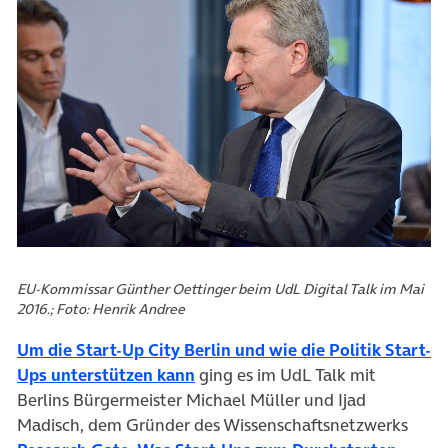
EU-Kommissar Günther Oettinger beim UdL Digital Talk im Mai
2016.; Foto: Henrik Andree
Um die Start-Up City Berlin und wie die Politik Start-
(öffnet in neuem Tab)
Ups unterstützen kann
ging es im UdL Talk mit
Berlins Bürgermeister Michael Müller und Ijad
Madisch, dem Gründer des Wissenschaftsnetzwerks