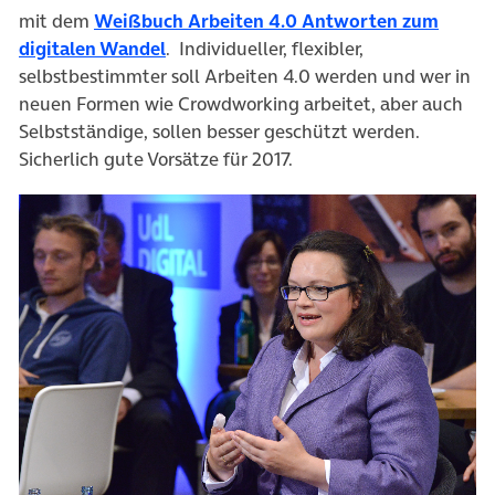
mit dem
Weißbuch Arbeiten 4.0 Antworten zum
(öffnet in neuem Tab)
digitalen Wandel
. Individueller, flexibler,
selbstbestimmter soll Arbeiten 4.0 werden und wer in
neuen Formen wie Crowdworking arbeitet, aber auch
Selbstständige, sollen besser geschützt werden.
Sicherlich gute Vorsätze für 2017.