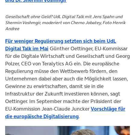
Gesellschaft ohne Geld? UdL Digital Talk mit Jens Spahn und
Shermin Voshmgir, moderiert von Cherno Jobatey, Foto Henrik
Andree
Für weniger Regulierung setzten sich beim UdL
(öffnet in neuem Tab)
Digital Talk im Mai
Günther Oettinger, EU-Kommissar
für die Digitale Wirtschaft und Gesellschaft und Georg
Polzer, CEO von Teralytics AG ein. Die europäische
Regulierung müsse den Wettbewerb fördern, den
Unternehmen dabei aber auch die Möglichkeit lassen,
Gewinne zu erwirtschaften, damit sie in die
Infrastruktur der Zukunft investieren können, sagt
Oettinger. Im September machte der Präsident der
EU-Kommission Jean-Claude Juncker
Vorschläge für
(öffnet in neuem Tab)
die europäische Digitalisierung
.