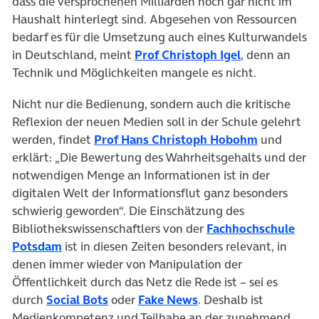
dass die versprochenen Milliarden noch gar nicht im
Haushalt hinterlegt sind. Abgesehen von Ressourcen
bedarf es für die Umsetzung auch eines Kulturwandels
in Deutschland, meint
Prof Christoph Igel
, denn an
Technik und Möglichkeiten mangele es nicht.
Nicht nur die Bedienung, sondern auch die kritische
Reflexion der neuen Medien soll in der Schule gelehrt
(öffnet in
werden, findet
Prof Hans Christoph Hobohm
und
erklärt: „Die Bewertung des Wahrheitsgehalts und der
notwendigen Menge an Informationen ist in der
digitalen Welt der Informationsflut ganz besonders
schwierig geworden“. Die Einschätzung des
Bibliothekswissenschaftlers von der
Fachhochschule
Potsdam
ist in diesen Zeiten besonders relevant, in
denen immer wieder von Manipulation der
Öffentlichkeit durch das Netz die Rede ist – sei es
(öffnet in neuem Tab)
(öffnet in neuem Tab)
durch
Social Bots
oder
Fake News
. Deshalb ist
Medienkompetenz und Teilhabe an der zunehmend