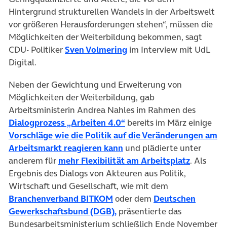
Hintergrund strukturellen Wandels in der Arbeitswelt
vor größeren Herausforderungen stehen“, müssen die
Möglichkeiten der Weiterbildung bekommen, sagt
(öffnet in neuem Tab)
CDU- Politiker
Sven Volmering
im Interview mit UdL
Digital.
Neben der Gewichtung und Erweiterung von
Möglichkeiten der Weiterbildung, gab
Arbeitsministerin Andrea Nahles im Rahmen des
(öffnet in neuem Tab)
Dialogprozess „Arbeiten 4.0“
bereits im März einige
Vorschläge wie die Politik auf die Veränderungen am
(öffnet in neuem Tab)
Arbeitsmarkt reagieren kann
und plädierte unter
(öffnet i
anderem für
mehr Flexibilität am Arbeitsplatz
. Als
Ergebnis des Dialogs von Akteuren aus Politik,
Wirtschaft und Gesellschaft, wie mit dem
(öffnet in neuem Tab)
Branchenverband BITKOM
oder dem
Deutschen
(öffnet in neuem Tab)
Gewerkschaftsbund (DGB),
präsentierte das
Bundesarbeitsministerium schließlich Ende November