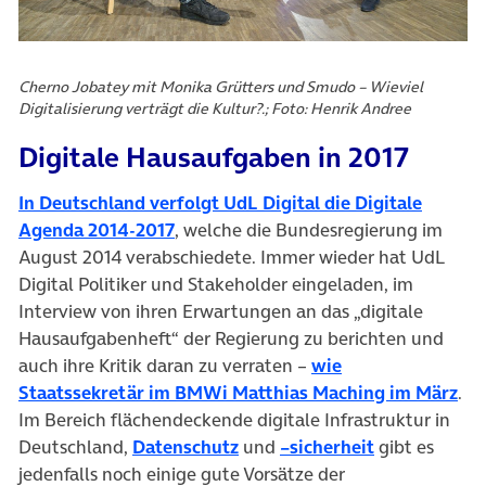
Cherno Jobatey mit Monika Grütters und Smudo – Wieviel
Digitalisierung verträgt die Kultur?.; Foto: Henrik Andree
Digitale Hausaufgaben in 2017
In Deutschland verfolgt UdL Digital die Digitale
(öffnet in neuem Tab)
Agenda 2014-2017
, welche die Bundesregierung im
August 2014 verabschiedete. Immer wieder hat UdL
Digital Politiker und Stakeholder eingeladen, im
Interview von ihren Erwartungen an das „digitale
Hausaufgabenheft“ der Regierung zu berichten und
auch ihre Kritik daran zu verraten –
wie
(öf
Staatssekretär im BMWi Matthias Maching im März
.
Im Bereich flächendeckende digitale Infrastruktur in
(öffnet in neuem Tab)
(öffnet in ne
Deutschland,
Datenschutz
und
–sicherheit
gibt es
jedenfalls noch einige gute Vorsätze der