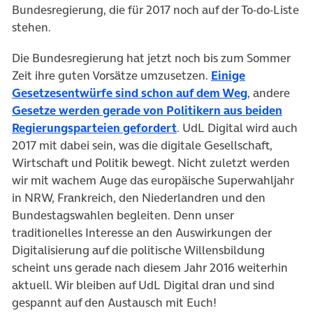
Bundesregierung, die für 2017 noch auf der To-do-Liste
stehen.
Die Bundesregierung hat jetzt noch bis zum Sommer
Zeit ihre guten Vorsätze umzusetzen.
Einige
(öffnet in 
Gesetzesentwürfe sind schon auf dem Weg
, andere
Gesetze werden gerade von Politikern aus beiden
(öffnet in neuem Tab)
Regierungsparteien gefordert
. UdL Digital wird auch
2017 mit dabei sein, was die digitale Gesellschaft,
Wirtschaft und Politik bewegt. Nicht zuletzt werden
wir mit wachem Auge das europäische Superwahljahr
in NRW, Frankreich, den Niederlandren und den
Bundestagswahlen begleiten. Denn unser
traditionelles Interesse an den Auswirkungen der
Digitalisierung auf die politische Willensbildung
scheint uns gerade nach diesem Jahr 2016 weiterhin
aktuell. Wir bleiben auf UdL Digital dran und sind
gespannt auf den Austausch mit Euch!