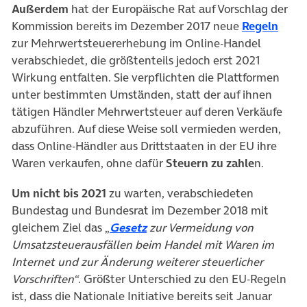
Außerdem
hat der Europäische Rat auf Vorschlag der
(öffn
Kommission bereits im Dezember 2017 neue
Regeln
zur Mehrwertsteuererhebung im Online-Handel
verabschiedet, die größtenteils jedoch erst 2021
Wirkung entfalten. Sie verpflichten die Plattformen
unter bestimmten Umständen, statt der auf ihnen
tätigen Händler Mehrwertsteuer auf deren Verkäufe
abzuführen. Auf diese Weise soll vermieden werden,
dass Online-Händler aus Drittstaaten in der EU ihre
Waren verkaufen, ohne dafür
Steuern zu zahle
n.
Um nicht bis 2021
zu warten, verabschiedeten
Bundestag und Bundesrat im Dezember 2018 mit
(öffnet in neuem Tab)
gleichem Ziel das „
Gesetz
zur Vermeidung von
Umsatzsteuerausfällen beim Handel mit Waren im
Internet und zur Änderung weiterer steuerlicher
Vorschriften“
. Größter Unterschied zu den EU-Regeln
ist, dass die Nationale Initiative bereits seit Januar