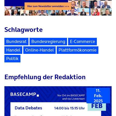
Schlagworte
Bundesrat
Bundesregierung
E-Commerce
Handel
Online-Handel
Plattformökonomie
Politik
Empfehlung der Redaktion
11.
Feb.
2025