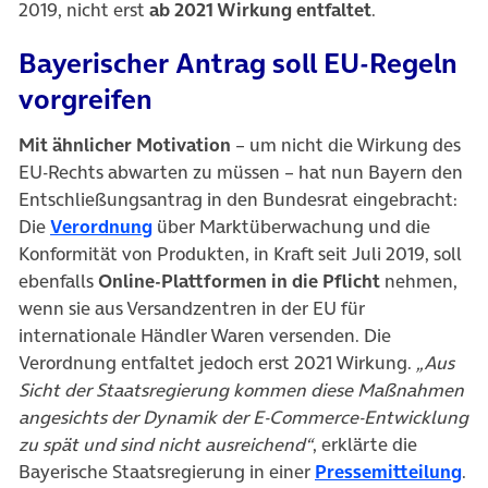
2019, nicht erst
ab 2021 Wirkung entfaltet
.
Bayerischer Antrag soll EU-Regeln
vorgreifen
Mit ähnlicher Motivation
– um nicht die Wirkung des
EU-Rechts abwarten zu müssen – hat nun Bayern den
Entschließungsantrag in den Bundesrat eingebracht:
(öffnet in neuem Tab)
Die
Verordnung
über Marktüberwachung und die
Konformität von Produkten, in Kraft seit Juli 2019, soll
ebenfalls
Online-Plattformen in die Pflicht
nehmen,
wenn sie aus Versandzentren in der EU für
internationale Händler Waren versenden. Die
Verordnung entfaltet jedoch erst 2021 Wirkung.
„Aus
Sicht der Staatsregierung kommen diese Maßnahmen
angesichts der Dynamik der E-Commerce-Entwicklung
zu spät und sind nicht ausreichend“
, erklärte die
(öf
Bayerische Staatsregierung in einer
Pressemitteilung
.