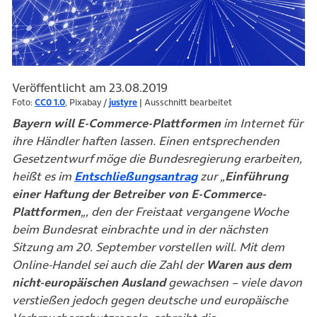
Veröffentlicht am 23.08.2019
Foto:
CC0 1.0
, Pixabay /
justyre
| Ausschnitt bearbeitet
Bayern will E-Commerce-Plattformen
im Internet für
ihre Händler haften lassen. Einen entsprechenden
Gesetzentwurf möge die Bundesregierung erarbeiten,
(öffnet in neuem Tab)
heißt es im
Entschließungsantrag
zur „
Einführung
einer Haftung der Betreiber von E-Commerce-
Plattformen
„, den der Freistaat vergangene Woche
beim Bundesrat einbrachte und in der nächsten
Sitzung am 20. September vorstellen will. Mit dem
Online-Handel sei auch die Zahl der
Waren aus dem
nicht-europäischen Ausland
gewachsen – viele davon
verstießen jedoch gegen deutsche und europäische