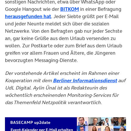
sonstigen Nachrichten, etwa über WhatsApp oder
(öffnet in neuem Tab)
Google Hangout wie der
BITKOM
in einer Befragung
(öffnet in neuem Tab)
herausgefunden hat
. Jeder Siebte grüßt per E-Mail
und jeder Neunte meldet sich über die sozialen
Netzwerke. Von den Befragten gab nur jeder Sechste
an, gar keine Grüße aus dem Urlaub versenden zu
wollen. Zur Postkarte oder zum Brief aus dem Urlaub
greifen vor allem Frauen und Ältere, die Jüngeren
bevorzugten Messaging-Dienste.
Der vorstehende Artikel erscheint im Rahmen einer
(öffne
Kooperation mit dem
Berliner Informationsdienst
auf
UdL Digital. Aylin Ünal ist als Redakteurin des
wöchentlich erscheinenden Monitoring-Services für
das Themenfeld Netzpolitik verantwortlich.