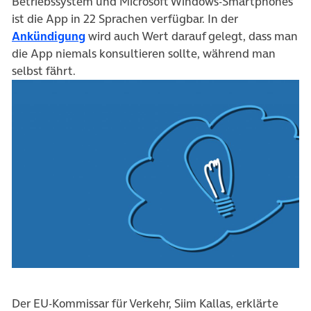
Betriebssystem und Microsoft Windows-Smartphones
ist die App in 22 Sprachen verfügbar. In der
(öffnet in neuem Tab)
Ankündigung
wird auch Wert darauf gelegt, dass man
die App niemals konsultieren sollte, während man
selbst fährt.
Der EU-Kommissar für Verkehr, Siim Kallas, erklärte