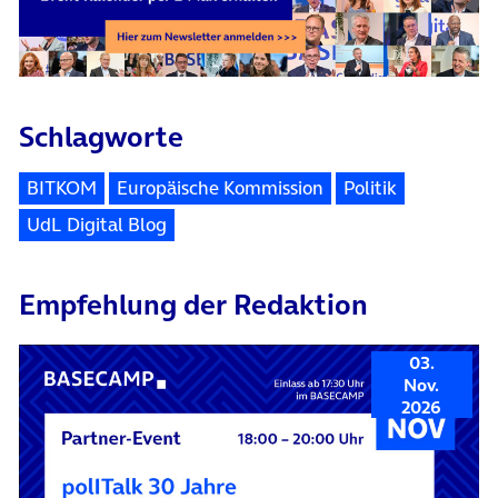
Schlagworte
BITKOM
Europäische Kommission
Politik
UdL Digital Blog
Empfehlung der Redaktion
03.
Nov.
2026