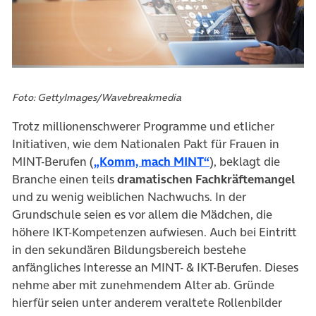
Foto: GettyImages/Wavebreakmedia
Trotz millionenschwerer Programme und etlicher
Initiativen, wie dem Nationalen Pakt für Frauen in
(öffnet in neuem Ta
MINT-Berufen (
„Komm, mach MINT“
), beklagt die
Branche einen teils
dramatischen Fachkräftemangel
und zu wenig weiblichen Nachwuchs. In der
Grundschule seien es vor allem die Mädchen, die
höhere IKT-Kompetenzen aufwiesen. Auch bei Eintritt
in den sekundären Bildungsbereich bestehe
anfängliches Interesse an MINT- & IKT-Berufen. Dieses
nehme aber mit zunehmendem Alter ab. Gründe
hierfür seien unter anderem veraltete Rollenbilder