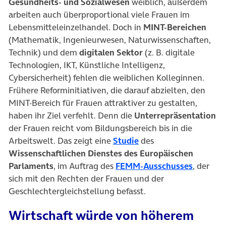
Gesundheits- und Sozialwesen
weiblich, außerdem
arbeiten auch überproportional viele Frauen im
Lebensmitteleinzelhandel. Doch in
MINT-Bereichen
(Mathematik, Ingenieurwesen, Naturwissenschaften,
Technik) und dem
digitalen Sektor
(z. B. digitale
Technologien, IKT, Künstliche Intelligenz,
Cybersicherheit) fehlen die weiblichen Kolleginnen.
Frühere Reforminitiativen, die darauf abzielten, den
MINT-Bereich für Frauen attraktiver zu gestalten,
haben ihr Ziel verfehlt. Denn die
Unterrepräsentation
der Frauen reicht vom Bildungsbereich bis in die
(öffnet in neuem Tab)
Arbeitswelt. Das zeigt eine
Studie
des
Wissenschaftlichen Dienstes des Europäischen
(öffnet 
Parlaments
, im Auftrag des
FEMM-Ausschusses
, der
sich mit den Rechten der Frauen und der
Geschlechtergleichstellung befasst.
Wirtschaft würde von höherem