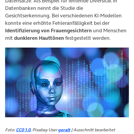
Datensätze. Als Beispiel für fehlende Diversität in
Datenbanken nennt die Studie die
Gesichtserkennung. Bei verschiedenen KI-Modellen
konnte eine erhöhte Fehleranfälligkeit bei der
Identifizierung von Frauengesichtern
und Menschen
mit
dunkleren Hauttönen
festgestellt werden.
Foto:
CC0 1.0
, Pixabay User
geralt
| Ausschnitt bearbeitet