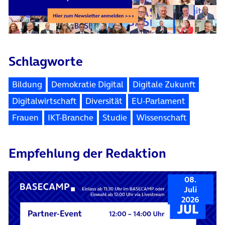
Schlagworte
Bildung
Demokratie Digital
Digitale Zukunft
Digitalwirtschaft
Diversität
EU-Parlament
Frauen
IKT-Branche
Studie
Wissenschaft
Empfehlung der Redaktion
08.
Juli
2026