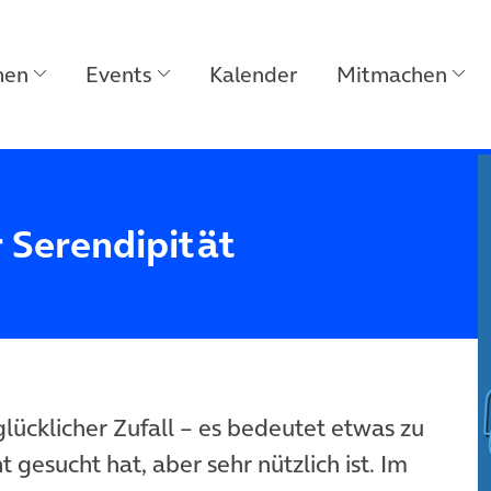
men
Events
Kalender
Mitmachen
r Serendipität
b)
 glücklicher Zufall – es bedeutet etwas zu
 gesucht hat, aber sehr nützlich ist. Im