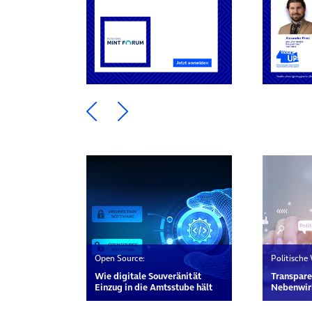
Ein Element zurück blättern
Ein Element weiter blätte
Open Source:
Politische
Wie digitale Souveränität
Transpare
Einzug in die Amtsstube hält
Nebenwir