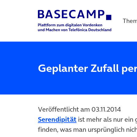
The
Main Navigation
Geplanter Zufall pe
Veröffentlicht am 03.11.2014
(öffnet in neuem Ta
Serendipität
ist mehr als nur ein
finden, was man ursprünglich nicht