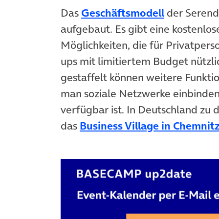
(öffnet in
Das
Geschäftsmodell
der Serendi
aufgebaut. Es gibt eine kostenlos
Möglichkeiten, die für Privatper
ups mit limitiertem Budget nützl
gestaffelt können weitere Funkt
man soziale Netzwerke einbinde
verfügbar ist. In Deutschland zu 
das
Business Village in Chemnit