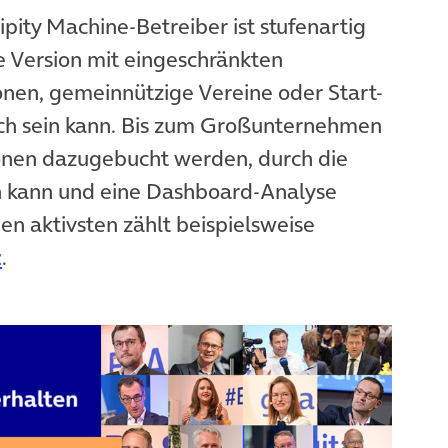
 neuem Tab)
pity Machine-Betreiber ist stufenartig
e Version mit eingeschränkten
sonen, gemeinnützige Vereine oder Start-
ich sein kann. Bis zum Großunternehmen
ionen dazugebucht werden, durch die
n kann und eine Dashboard-Analyse
den aktivsten zählt beispielsweise
(öffnet in neuem Tab)
z
.