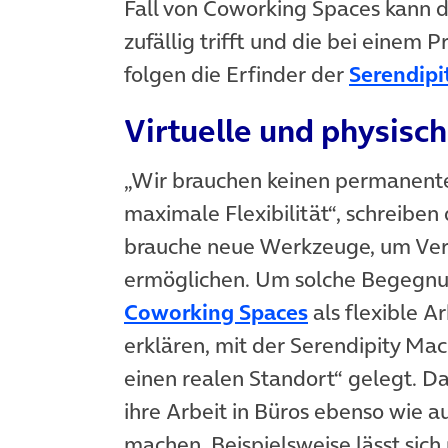
Fall von Coworking Spaces kann d
zufällig trifft und die bei einem P
folgen die Erfinder der
Serendipi
Virtuelle und physisc
„Wir brauchen keinen permanente
maximale Flexibilität“, schreibe
brauche neue Werkzeuge, um Ve
ermöglichen. Um solche Begegnu
(öffnet in ne
Coworking Spaces
als flexible A
erklären, mit der Serendipity Mac
einen realen Standort“ gelegt. 
ihre Arbeit in Büros ebenso wie au
machen. Beispielsweise lässt sic