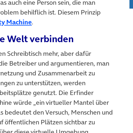
as auch eine Person sein, die man
roblem behilflich ist. Diesem Prinzip
(öffnet in neuem Tab)
ty Machine
.
he Welt verbinden
n Schreibtisch mehr, aber dafür
n die Betreiber und argumentieren, man
rnetzung und Zusammenarbeit zu
ngen zu unterstützen, werden
uem Tab)
rbeitsplätze genutzt. Die Erfinder
hine würde „ein virtueller Mantel über
Das bedeutet den Versuch, Menschen und
f öffentlichen Plätzen sichtbar zu
h über diese virtuelle Umgebung