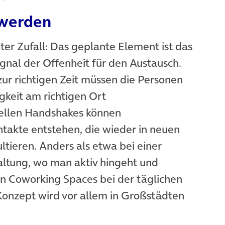
 werden
ter Zufall: Das geplante Element ist das
gnal der Offenheit für den Austausch.
 zur richtigen Zeit müssen die Personen
igkeit am richtigen Ort
uellen Handshakes können
takte entstehen, die wieder in neuen
tieren. Anders als etwa bei einer
ltung, wo man aktiv hingeht und
in Coworking Spaces bei der täglichen
 Konzept wird vor allem in Großstädten
(öffnet in neuem Tab)
.