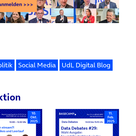
litik
Social Media
UdL Digital Blog
ktion
10.
11.
Okt.
Feb.
2025
2025