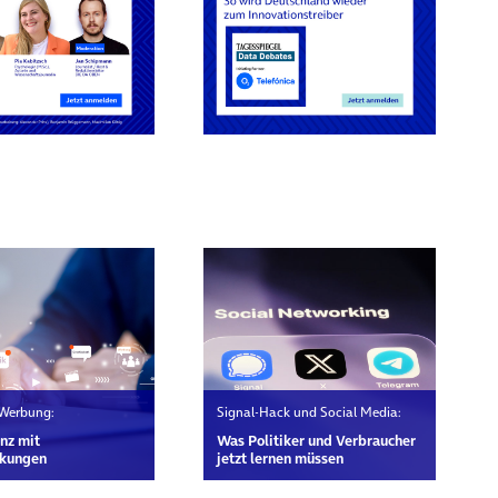
rn
 Werbung:
Signal-Hack und Social Media:
nz mit
Was Politiker und Verbraucher
kungen
jetzt lernen müssen