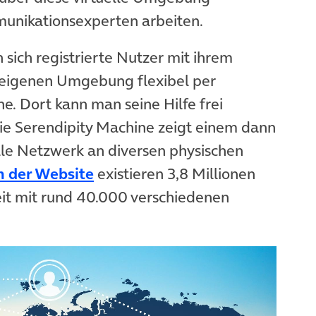
unikationsexperten arbeiten.
sich registrierte Nutzer mit ihrem
r eigenen Umgebung flexibel per
. Dort kann man seine Hilfe frei
ie Serendipity Machine zeigt einem dann
elle Netzwerk an diversen physischen
(öffnet in neuem Tab)
 der Website
existieren 3,8 Millionen
it mit rund 40.000 verschiedenen