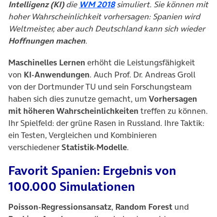
(öffnet in neuem Tab)
Intelligenz (KI)
die
WM 2018
simuliert. Sie können mit
hoher Wahrscheinlichkeit vorhersagen: Spanien wird
Weltmeister, aber auch Deutschland kann sich wieder
Hoffnungen machen
.
Maschinelles Lernen
erhöht die Leistungsfähigkeit
von
KI-Anwendungen
. Auch Prof. Dr. Andreas Groll
von der Dortmunder TU und sein Forschungsteam
haben sich dies zunutze gemacht, um
Vorhersagen
mit höheren Wahrscheinlichkeiten
treffen zu können.
Ihr Spielfeld: der grüne Rasen in Russland. Ihre Taktik:
ein Testen, Vergleichen und Kombinieren
verschiedener
Statistik-Modelle
.
Favorit Spanien: Ergebnis von
100.000 Simulationen
Poisson-Regressionsansatz
,
Random Forest
und