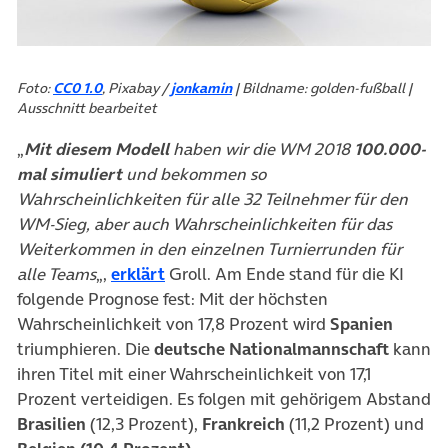
Foto:
CC0 1.0
, Pixabay /
jonkamin
| Bildname: golden-fußball |
Ausschnitt bearbeitet
„
Mit diesem Modell
haben wir die WM 2018
100.000-
mal simuliert
und bekommen so
Wahrscheinlichkeiten für alle 32 Teilnehmer für den
WM-Sieg, aber auch Wahrscheinlichkeiten für das
Weiterkommen in den einzelnen Turnierrunden für
(öffnet in neuem Tab)
alle Teams
„,
erklärt
Groll. Am Ende stand für die KI
folgende Prognose fest: Mit der höchsten
Wahrscheinlichkeit von 17,8 Prozent wird
Spanien
triumphieren. Die
deutsche Nationalmannschaft
kann
ihren Titel mit einer Wahrscheinlichkeit von 17,1
Prozent verteidigen. Es folgen mit gehörigem Abstand
Brasilien
(12,3 Prozent),
Frankreich
(11,2 Prozent) und