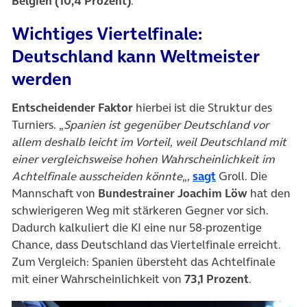
Belgien (10,4 Prozent)
.
Wichtiges Viertelfinale:
Deutschland kann Weltmeister
werden
Entscheidender Faktor
hierbei ist die Struktur des
Turniers. „
Spanien ist gegenüber Deutschland vor
allem deshalb leicht im Vorteil, weil Deutschland mit
einer vergleichsweise hohen Wahrscheinlichkeit im
(öffnet in neuem
Achtelfinale ausscheiden könnte
„,
sagt
Groll. Die
Mannschaft von
Bundestrainer Joachim Löw
hat den
schwierigeren Weg mit stärkeren Gegner vor sich.
Dadurch kalkuliert die KI eine nur 58-prozentige
Chance, dass Deutschland das Viertelfinale erreicht.
Zum Vergleich: Spanien übersteht das Achtelfinale
mit einer Wahrscheinlichkeit von
73,1 Prozent
.