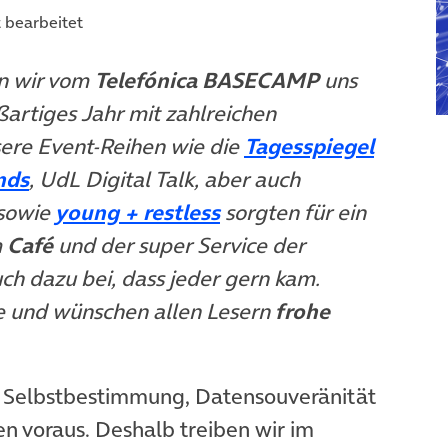
t bearbeitet
n wir vom
Telefónica BASECAMP
uns
artiges Jahr mit zahlreichen
ere Event-Reihen wie die
Tagesspiegel
ab)
(öffnet in neuem Tab)
nds
, UdL Digital Talk, aber auch
)
öffnet in neuem Tab)
(öffnet in neuem Tab)
sowie
young + restless
sorgten für ein
m
Café
und der super Service der
ch dazu bei, dass jeder gern kam.
 und wünschen allen Lesern
frohe
e Selbstbestimmung, Datensouveränität
n voraus. Deshalb treiben wir im