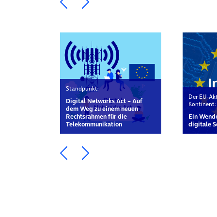
Ein Element zurück blättern
Ein Element weiter blätte
Standpunkt:
Der EU-Akt
Digital Networks Act – Auf
Kontinent:
dem Weg zu einem neuen
Rechtsrahmen für die
Ein Wende
Telekommunikation
digitale 
Ein Element zurück blättern
Ein Element weiter blätte