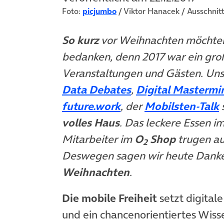
Foto:
picjumbo
/ Viktor Hanacek / Ausschnit
So kurz
vor Weihnachten möchte
bedanken, denn 2017 war ein groß
Veranstaltungen und Gästen. Uns
(öffnet in neuem T
Data Debates
,
Digital Mastermi
(öffnet in neuem Tab
(
future.work
, der
Mobilsten-Talk
volles Haus
. Das leckere Essen i
Mitarbeiter im
O
Shop
trugen au
2
Deswegen sagen wir heute Danke
Weihnachten
.
Die mobile Freiheit
setzt digital
und ein chancenorientiertes Wisse