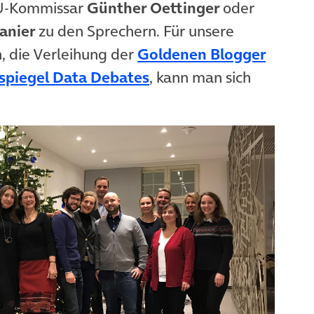
EU-Kommissar
Günther Oettinger
oder
anier
zu den Sprechern. Für unsere
(öffne
, die Verleihung der
Goldenen Blogger
(öffnet in neuem Tab)
spiegel Data Debates
, kann man sich