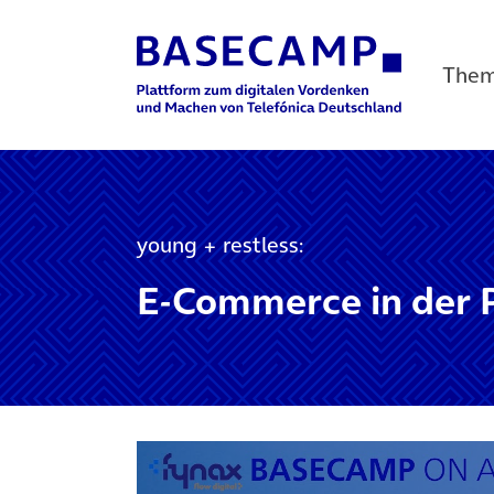
The
Main Navigation
young + restless:
E-Commerce in der 