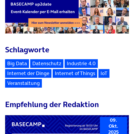
Schlagworte
Big Data
Datenschutz
Industrie 4.0
Internet der Dinge
Internet of Things
IoT
Veranstaltung
Empfehlung der Redaktion
09.
Okt.
2025