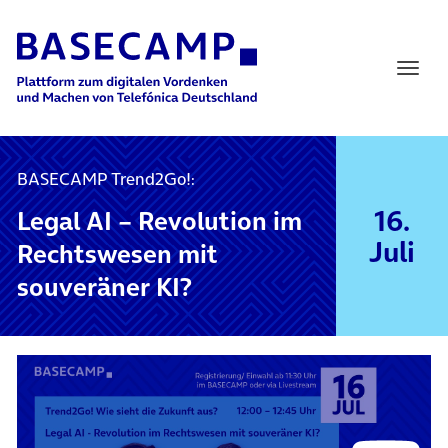
Main Navigation
BASECAMP Trend2Go!:
16.
Legal AI – Revolution im
Juli
Rechtswesen mit
souveräner KI?