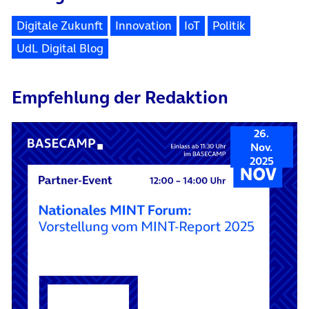
Digitale Zukunft
Innovation
IoT
Politik
UdL Digital Blog
Empfehlung der Redaktion
26.
Nov.
2025