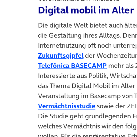
Digital mobil im Alter
Die digitale Welt bietet auch ält
die Gestaltung ihres Alltags. Den
Internetnutzung oft noch unterr
(öffnet in neuem
Zukunftsgipfel
der Wochenzeitung
(öffnet i
Telefónica BASECAMP
mehr als 
Interessierte aus Politik, Wirtsc
das Thema Digital Mobil im Alter 
Veranstaltung im Basecamp von T
(öffnet in ne
Vermächtnisstudie
sowie der ZEIT
Die Studie geht grundlegenden Fr
welches Vermächtnis wir den fol
wollen. Für die repräsentative E