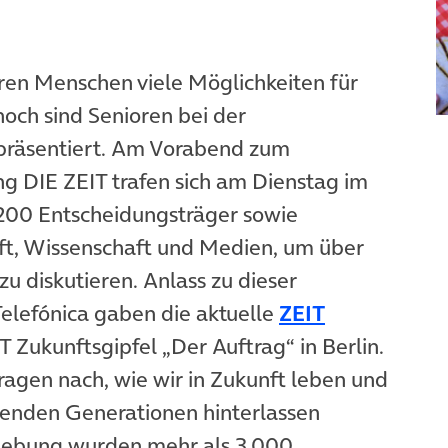
eren Menschen viele Möglichkeiten für
noch sind Senioren bei der
epräsentiert. Am Vorabend zum
 Tab)
 DIE ZEIT trafen sich am Dienstag im
n neuem Tab)
200 Entscheidungsträger sowie
haft, Wissenschaft und Medien, um über
zu diskutieren. Anlass zu dieser
elefónica gaben die aktuelle
ZEIT
uem Tab)
 Zukunftsgipfel „Der Auftrag“ in Berlin.
agen nach, wie wir in Zukunft leben und
genden Generationen hinterlassen
rhebung wurden mehr als 3.000