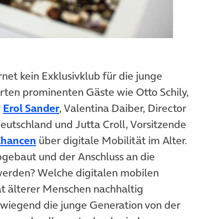
et kein Exklusivklub für die junge
erten prominenten Gäste wie Otto Schily,
(öffnet in neuem Tab)
r
Erol Sander
, Valentina Daiber, Director
Deutschland und Jutta Croll, Vorsitzende
(öffnet in neuem Tab)
 Chancen
über digitale Mobilität im Alter.
gebaut und der Anschluss an die
t werden? Welche digitalen mobilen
t älterer Menschen nachhaltig
erwiegend die junge Generation von der