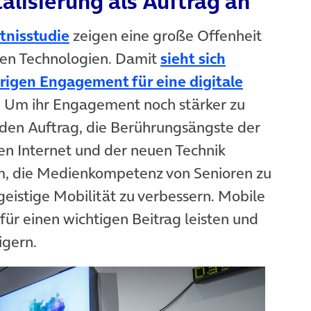
alisierung als Auftrag an
(öffnet in neuem Tab)
tnisstudie
zeigen eine große Offenheit
en Technologien. Damit
sieht sich
rigen Engagement für eine digitale
(öffnet in neuem Tab)
. Um ihr Engagement noch stärker zu
 den Auftrag, die Berührungsängste der
n Internet und der neuen Technik
, die Medienkompetenz von Senioren zu
geistige Mobilität zu verbessern. Mobile
ür einen wichtigen Beitrag leisten und
igern.