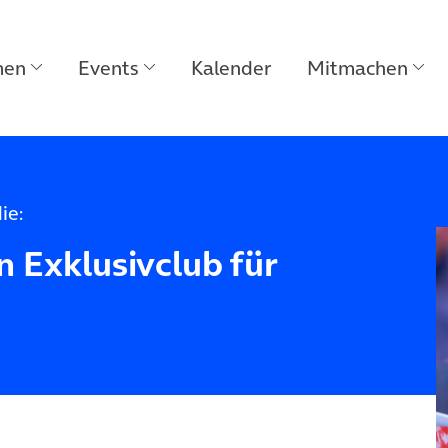
men
Events
Kalender
Mitmachen
ie:
in Exklusivclub für