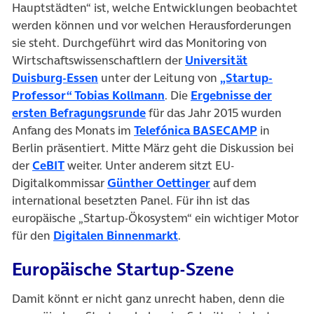
Hauptstädten“ ist, welche Entwicklungen beobachtet
werden können und vor welchen Herausforderungen
sie steht. Durchgeführt wird das Monitoring von
Wirtschaftswissenschaftlern der
Universität
(öffnet in neuem Tab)
Duisburg-Essen
unter der Leitung von
„Startup-
(öffnet in neuem Tab)
Professor“ Tobias Kollmann
. Die
Ergebnisse der
(öffnet in neuem Tab)
ersten Befragungsrunde
für das Jahr 2015 wurden
(öffnet in
Anfang des Monats im
Telefónica BASECAMP
in
Berlin präsentiert. Mitte März geht die Diskussion bei
(öffnet in neuem Tab)
der
CeBIT
weiter. Unter anderem sitzt EU-
(öffnet in neuem T
Digitalkommissar
Günther Oettinger
auf dem
international besetzten Panel. Für ihn ist das
europäische „Startup-Ökosystem“ ein wichtiger Motor
(öffnet in neuem Tab)
für den
Digitalen Binnenmarkt
.
Europäische Startup-Szene
Damit könnt er nicht ganz unrecht haben, denn die