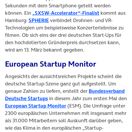
Sekunden mit dem Smartphone geteilt werden
(öffnet in neu
können. Ein
„SXSW-Accelerator“-Finalist
kommt aus
(öffnet in neuem Tab)
Hamburg:
SPHERIE
verbindet Drohnen- und VR-
Technologien um beispielsweise Konzerterlebnisse zu
filmen. Ob sich eins der drei deutschen Start-Ups für
den hochdotierten Gründerpreis durchsetzen kann,
wird am 13. März bekannt gegeben.
European Startup Monitor
Angesichts der aussichtsreichen Projekte scheint die
deutsche Startup-Szene ganz gut aufgestellt. Um
genaue Zahlen zu liefern, erstellt der
Bundesverband
(öffnet in neuem Tab)
Deutsche Startups
in diesem Jahr zum ersten Mal den
(öffnet in neuem Tab)
European Startup Monitor
(ESM). Die Umfrage unter
2300 europäischen Unternehmen mit insgesamt mehr
als 31.000 Mitarbeitern soll Auskunft darüber geben,
wie das Klima in den europäischen „Startup-