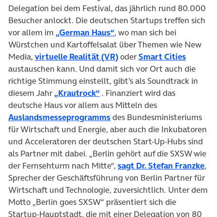
Delegation bei dem Festival, das jährlich rund 80.000
Besucher anlockt. Die deutschen Startups treffen sich
(öffnet in neuem Tab)
vor allem im
„German Haus“
, wo man sich bei
Würstchen und Kartoffelsalat über Themen wie New
(öffnet in neuem Tab)
(öffnet 
Media,
virtuelle Realität (VR)
oder
Smart Cities
austauschen kann. Und damit sich vor Ort auch die
richtige Stimmung einstellt, gibt’s als Soundtrack in
(öffnet in neuem Tab)
diesem Jahr
„Krautrock“
. Finanziert wird das
deutsche Haus vor allem aus Mitteln des
(öffnet in neuem Tab)
Auslandsmesseprogramms
des Bundesministeriums
für Wirtschaft und Energie, aber auch die Inkubatoren
und Acceleratoren der deutschen Start-Up-Hubs sind
als Partner mit dabei. „Berlin gehört auf die SXSW wie
(öf
der Fernsehturm nach Mitte“,
sagt Dr. Stefan Franzke
,
Sprecher der Geschäftsführung von Berlin Partner für
Wirtschaft und Technologie, zuversichtlich. Unter dem
Motto „Berlin goes SXSW“ präsentiert sich die
Startup-Hauptstadt, die mit einer Delegation von 80