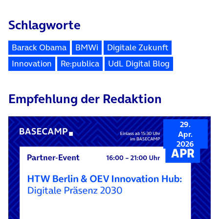
Schlagworte
Barack Obama
BMWi
Digitale Zukunft
Innovation
Re:publica
UdL Digital Blog
Empfehlung der Redaktion
29.
Apr.
2026