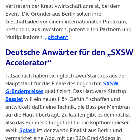
Vertretern der Kreativwirtschaft anreist, bei dem
Event. Die Gründer aus Berlin sollen ihre
Geschäftsidee vor einem internationalen Publikum,
bestehend aus Investoren, potentiellen Partnern und
(öffnet in neuem Tab)
Multiplikatoren,
„pitchen“
.
Deutsche Anwärter für den „SXSW
Accelerator“
Tatsächlich haben sich gleich zwei Startups aus der
Hauptstadt für das Finale des begehrten
SXSW-
(öffnet in neuem Tab)
Gründerpreises
qualifiziert. Das Hardware-Startup
(öffnet in neuem Tab)
Basslet
will ein neues Hör-„Gefühl“ schaffen und
entwickelt dafür eine Technik, die Bass per Membran
auf die Haut überträgt. Zu kaufen gibt es demnächst
also das Berliner Clubgefühl für die Kopfhörer dieser
(öffnet in neuem Tab)
Welt.
Splash
ist der zweite Finalist aus Berlin und
vermarktet eine App, mit der 360-Grad-Videos in