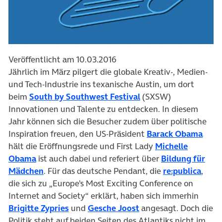
Veröffentlicht am 10.03.2016
Jährlich im März pilgert die globale Kreativ-, Medien-
und Tech-Industrie ins texanische Austin, um dort
(öffnet in neuem Tab
beim
South by Southwest Festival
(SXSW)
Innovationen und Talente zu entdecken. In diesem
Jahr können sich die Besucher zudem über politische
(öffn
Inspiration freuen, den US-Präsident
Barack Obama
hält die Eröffnungsrede und First Lady
Michelle
(öffnet in neuem Tab)
Obama
ist auch dabei und referiert über
Bildung für
(öffnet in neuem Tab)
(öffn
Mädchen
. Für das deutsche Pendant, die
re:publica
,
die sich zu „Europe’s Most Exciting Conference on
Internet and Society“ erklärt, haben sich immerhin
(öffnet in neuem Tab)
(öffnet in neuem Tab)
Brigitte Zypries
und
Gesche Joost
angesagt. Doch die
Politik steht auf beiden Seiten des Atlantiks nicht im