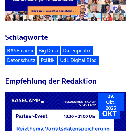
Schlagworte
BASE_camp
Big Data
Datenpolitik
Datenschutz
Politik
UdL Digital Blog
Empfehlung der Redaktion
09.
Okt.
2025