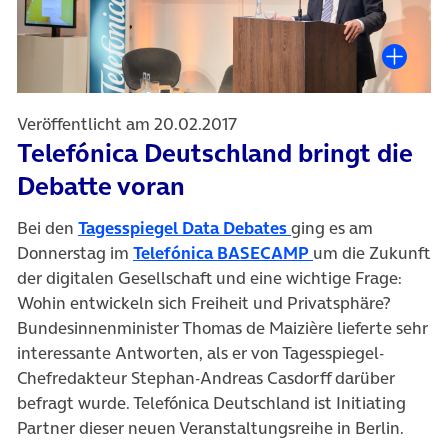
Veröffentlicht am 20.02.2017
Telefónica Deutschland bringt die
Debatte voran
(öffnet in neuem Ta
Bei den
Tagesspiegel Data Debates
ging es am
(öffnet in neuem 
Donnerstag im
Telefónica BASECAMP
um die Zukunft
der digitalen Gesellschaft und eine wichtige Frage:
Wohin entwickeln sich Freiheit und Privatsphäre?
Bundesinnenminister Thomas de Maizière lieferte sehr
interessante Antworten, als er von Tagesspiegel-
Chefredakteur Stephan-Andreas Casdorff darüber
befragt wurde. Telefónica Deutschland ist Initiating
Partner dieser neuen Veranstaltungsreihe in Berlin.