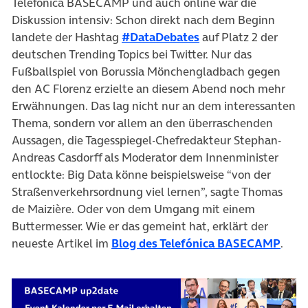
Telefónica BASECAMP und auch online war die
Diskussion intensiv: Schon direkt nach dem Beginn
(öffnet in neuem Ta
landete der Hashtag
#DataDebates
auf Platz 2 der
deutschen Trending Topics bei Twitter. Nur das
Fußballspiel von Borussia Mönchengladbach gegen
den AC Florenz erzielte an diesem Abend noch mehr
Erwähnungen. Das lag nicht nur an dem interessanten
Thema, sondern vor allem an den überraschenden
Aussagen, die Tagesspiegel-Chefredakteur Stephan-
Andreas Casdorff als Moderator dem Innenminister
entlockte: Big Data könne beispielsweise “von der
Straßenverkehrsordnung viel lernen”, sagte Thomas
de Maizière. Oder von dem Umgang mit einem
Buttermesser. Wie er das gemeint hat, erklärt der
(öffn
neueste Artikel im
Blog des Telefónica BASECAMP
.