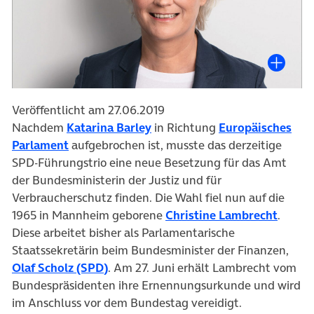
Veröffentlicht am 27.06.2019
(öffnet in neuem Tab)
Nachdem
Katarina Barley
in Richtung
Europäisches
(öffnet in neuem Tab)
Parlament
aufgebrochen ist, musste das derzeitige
SPD-Führungstrio eine neue Besetzung für das Amt
der Bundesministerin der Justiz und für
Verbraucherschutz finden. Die Wahl fiel nun auf die
(öffne
1965 in Mannheim geborene
Christine Lambrecht
.
Diese arbeitet bisher als Parlamentarische
Staatssekretärin beim Bundesminister der Finanzen,
(öffnet in neuem Tab)
Olaf Scholz (SPD)
. Am 27. Juni erhält Lambrecht vom
Bundespräsidenten ihre Ernennungsurkunde und wird
im Anschluss vor dem Bundestag vereidigt.