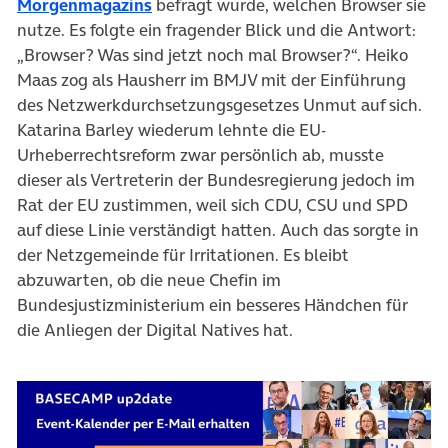
(öffnet in neuem Tab)
Morgenmagazins
befragt wurde, welchen Browser sie
nutze. Es folgte ein fragender Blick und die Antwort:
„Browser? Was sind jetzt noch mal Browser?“. Heiko
Maas zog als Hausherr im BMJV mit der Einführung
des Netzwerkdurchsetzungsgesetzes Unmut auf sich.
Katarina Barley wiederum lehnte die EU-
Urheberrechtsreform zwar persönlich ab, musste
dieser als Vertreterin der Bundesregierung jedoch im
Rat der EU zustimmen, weil sich CDU, CSU und SPD
auf diese Linie verständigt hatten. Auch das sorgte in
der Netzgemeinde für Irritationen. Es bleibt
abzuwarten, ob die neue Chefin im
Bundesjustizministerium ein besseres Händchen für
die Anliegen der Digital Natives hat.