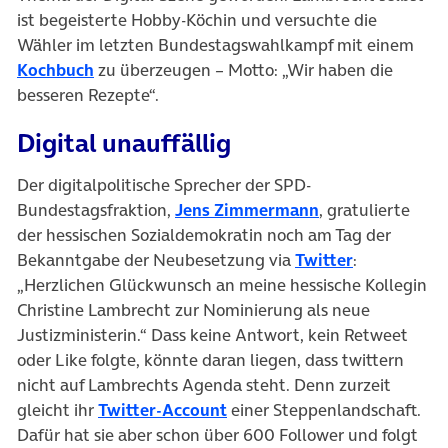
ist begeisterte Hobby-Köchin und versuchte die
Wähler im letzten Bundestagswahlkampf mit einem
(öffnet in neuem Tab)
Kochbuch
zu überzeugen – Motto: „Wir haben die
besseren Rezepte“.
Digital unauffällig
Der digitalpolitische Sprecher der SPD-
(öffnet in neuem
Bundestagsfraktion,
Jens Zimmermann
, gratulierte
der hessischen Sozialdemokratin noch am Tag der
(öffnet in n
Bekanntgabe der Neubesetzung via
Twitter
:
„Herzlichen Glückwunsch an meine hessische Kollegin
Christine Lambrecht zur Nominierung als neue
Justizministerin.“ Dass keine Antwort, kein Retweet
oder Like folgte, könnte daran liegen, dass twittern
nicht auf Lambrechts Agenda steht. Denn zurzeit
(öffnet in neuem Tab)
gleicht ihr
Twitter-Account
einer Steppenlandschaft.
Dafür hat sie aber schon über 600 Follower und folgt