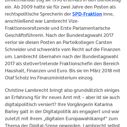
ein. Ab 2009 hatte sie für zwei Jahre den Posten als
(öffnet in 
rechtspolitische Sprecherin der
SPD-Fraktion
inne,
anschließend war Lambrecht Vize-
Fraktionsvorsitzende und Erste Parlamentarische
Geschäftsführerin. Nach der Bundestagswahl 2017
verlor sie diesen Posten an Parteikollegen Carsten
Schneider und schwenkte vom Recht auf die Finanzen
um. Lambrecht übernahm nach der Bundestagswahl
2017 als stellvertretende Fraktionschefin den Bereich
Haushalt, Finanzen und Euro. Bis sie im März 2018 mit
Olaf Scholz ins Finanzministerium einzog.
Christine Lambrecht bringt also grundsätzlich einiges
an Erfahrung für Ihr neues Amt mit – aber ist sie auch
digitalpolitisch versiert? Ihre Vorgängerin Katarina
Barley galt in der Digitalpolitik als engagiert und war
zuletzt mit ihrem „digitalen Europawahlkampf“ zum
Thema der Digital-Szene geworden. Lambrecht selbst