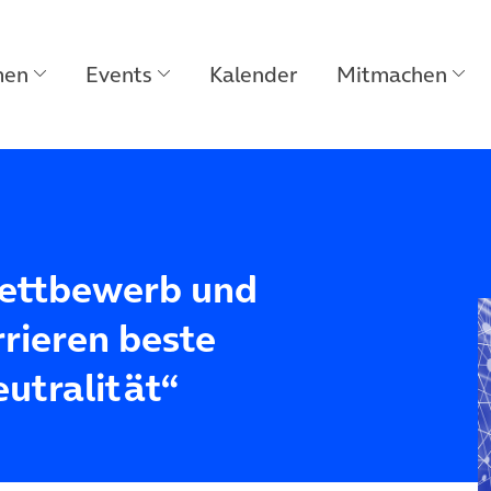
men
Events
Kalender
Mitmachen
Wettbewerb und
rieren beste
utralität“