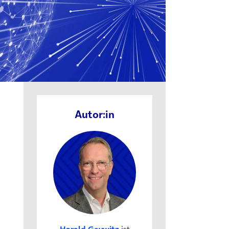
Autor:in
Harald Geywitz
ist