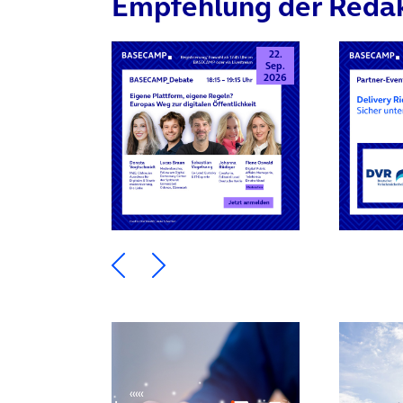
Empfehlung der Reda
22.
Sep.
2026
Ein Element zurück blättern
Ein Element weiter blätte