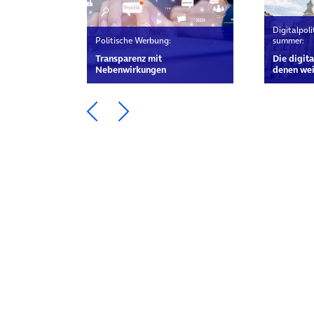
Digitalpoli
Politische Werbung:
summer:
Transparenz mit
Die digita
Nebenwirkungen
denen wei
Ein Element zurück blättern
Ein Element weiter blätte