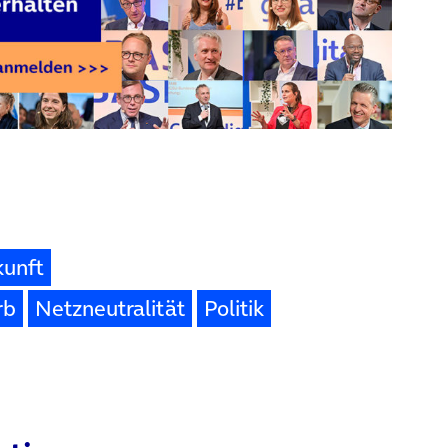
kunft
rb
Netzneutralität
Politik