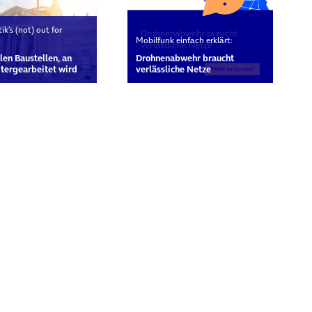
tik’s (not) out for
Mobilfunk einfach erklärt:
len Baustellen, an
Drohnenabwehr braucht
tergearbeitet wird
verlässliche Netze
rn